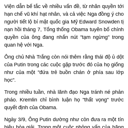
Viện dẫn bế tắc về nhiều vấn đề, từ nhân quyền tới
hạn chế vũ khí hạt nhân, và cả việc Nga đồng ý cho
người tiết lộ bí mật quốc gia Mỹ Edward Snowden tị
nạn hồi tháng 7, Tổng thống Obama tuyên bố chính
quyền của ông đang nhấn nút "tạm ngừng" trong
quan hệ với Nga.
Ông chủ Nhà Trắng còn nói thêm rằng thái độ ủ dột
của Putin trong các cuộc gặp trước đó của họ giống
như của một "đứa trẻ buồn chán ở phía sau lớp
học".
Trong nhiều tuần, nhà lãnh đạo Nga tránh né phản
pháo. Kremlin chỉ bình luận họ "thất vọng" trước
quyết định của Obama.
Ngày 3/9, Ông Putin dường như còn đưa ra một tín
hiệu hòa giải. Trong một cuộc phỏng vấn của hãng