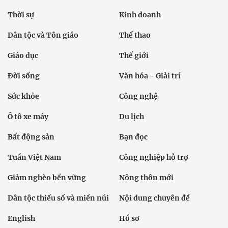
Thời sự
Kinh doanh
Dân tộc và Tôn giáo
Thể thao
Giáo dục
Thế giới
Đời sống
Văn hóa - Giải trí
Sức khỏe
Công nghệ
Ô tô xe máy
Du lịch
Bất động sản
Bạn đọc
Tuần Việt Nam
Công nghiệp hỗ trợ
Giảm nghèo bền vững
Nông thôn mới
Dân tộc thiểu số và miền núi
Nội dung chuyên đề
English
Hồ sơ