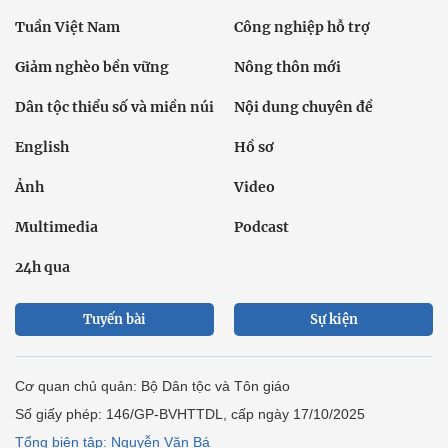
Tuần Việt Nam
Công nghiệp hỗ trợ
Giảm nghèo bền vững
Nông thôn mới
Dân tộc thiểu số và miền núi
Nội dung chuyên đề
English
Hồ sơ
Ảnh
Video
Multimedia
Podcast
24h qua
Tuyến bài
Sự kiện
Cơ quan chủ quản: Bộ Dân tộc và Tôn giáo
Số giấy phép: 146/GP-BVHTTDL, cấp ngày 17/10/2025
Tổng biên tập: Nguyễn Văn Bá