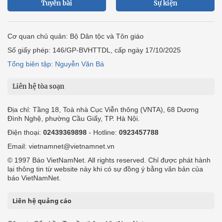
Tuyến bài
Sự kiện
Cơ quan chủ quản: Bộ Dân tộc và Tôn giáo
Số giấy phép: 146/GP-BVHTTDL, cấp ngày 17/10/2025
Tổng biên tập: Nguyễn Văn Bá
Liên hệ tòa soạn
Địa chỉ: Tầng 18, Toà nhà Cục Viễn thông (VNTA), 68 Dương
Đình Nghệ, phường Cầu Giấy, TP. Hà Nội.
Điện thoại:
02439369898
- Hotline:
0923457788
Email: vietnamnet@vietnamnet.vn
© 1997 Báo VietNamNet. All rights reserved. Chỉ được phát hành
lại thông tin từ website này khi có sự đồng ý bằng văn bản của
báo VietNamNet.
Liên hệ quảng cáo