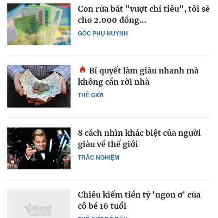
Con rửa bát "vượt chỉ tiêu", tôi sẽ
cho 2.000 đồng...
GÓC PHỤ HUYNH
Bí quyết làm giàu nhanh mà
không cần rời nhà
THẾ GIỚI
8 cách nhìn khác biệt của người
giàu về thế giới
TRẮC NGHIỆM
Chiêu kiếm tiền tỷ 'ngon ơ' của
cô bé 16 tuổi