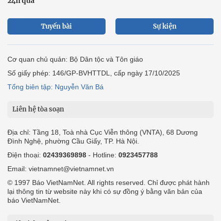
24h qua
Tuyến bài
Sự kiện
Cơ quan chủ quản: Bộ Dân tộc và Tôn giáo
Số giấy phép: 146/GP-BVHTTDL, cấp ngày 17/10/2025
Tổng biên tập: Nguyễn Văn Bá
Liên hệ tòa soạn
Địa chỉ: Tầng 18, Toà nhà Cục Viễn thông (VNTA), 68 Dương
Đình Nghệ, phường Cầu Giấy, TP. Hà Nội.
Điện thoại:
02439369898
- Hotline:
0923457788
Email: vietnamnet@vietnamnet.vn
© 1997 Báo VietNamNet. All rights reserved. Chỉ được phát hành
lại thông tin từ website này khi có sự đồng ý bằng văn bản của
báo VietNamNet.