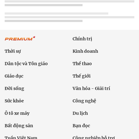
Chính trị
Thời sự
Kinh doanh
Dân tộc và Tôn giáo
Thể thao
Giáo dục
Thế giới
Đời sống
Văn hóa - Giải trí
Sức khỏe
Công nghệ
Ô tô xe máy
Du lịch
Bất động sản
Bạn đọc
Tuần Việt Nam
Công nghiệp hỗ trợ