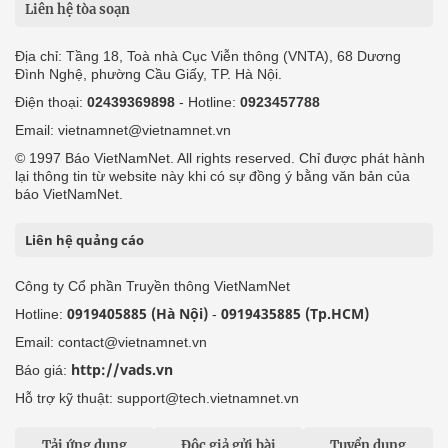
Liên hệ tòa soạn
Địa chỉ: Tầng 18, Toà nhà Cục Viễn thông (VNTA), 68 Dương
Đình Nghệ, phường Cầu Giấy, TP. Hà Nội.
Điện thoại:
02439369898
- Hotline:
0923457788
Email: vietnamnet@vietnamnet.vn
© 1997 Báo VietNamNet. All rights reserved. Chỉ được phát hành
lại thông tin từ website này khi có sự đồng ý bằng văn bản của
báo VietNamNet.
Liên hệ quảng cáo
Công ty Cổ phần Truyền thông VietNamNet
0919405885 (Hà Nội)
0919435885 (Tp.HCM)
Hotline:
-
Email: contact@vietnamnet.vn
http://vads.vn
Báo giá:
Hỗ trợ kỹ thuật: support@tech.vietnamnet.vn
Tải ứng dụng
Độc giả gửi bài
Tuyển dụng