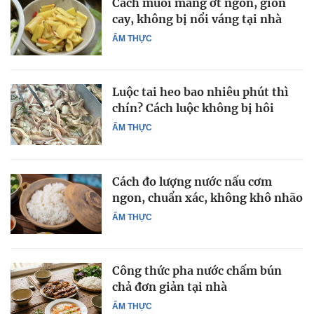
Cách muối măng ớt ngon, giòn
cay, không bị nổi váng tại nhà
ẨM THỰC
Luộc tai heo bao nhiêu phút thì
chín? Cách luộc không bị hôi
ẨM THỰC
Cách đo lượng nước nấu cơm
ngon, chuẩn xác, không khô nhão
ẨM THỰC
Công thức pha nước chấm bún
chả đơn giản tại nhà
ẨM THỰC