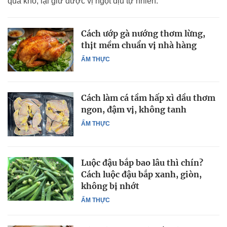
quá khó, lại giữ được vị ngọt dịu tự nhiên.
Cách ướp gà nướng thơm lừng,
thịt mềm chuẩn vị nhà hàng
ẨM THỰC
Cách làm cá tầm hấp xì dầu thơm
ngon, đậm vị, không tanh
ẨM THỰC
Luộc đậu bắp bao lâu thì chín?
Cách luộc đậu bắp xanh, giòn,
không bị nhớt
ẨM THỰC