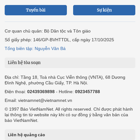
Tuyến bài
Sự kiện
Cơ quan chủ quản: Bộ Dân tộc và Tôn giáo
Số giấy phép: 146/GP-BVHTTDL, cấp ngày 17/10/2025
Tổng biên tập: Nguyễn Văn Bá
Liên hệ tòa soạn
Địa chỉ: Tầng 18, Toà nhà Cục Viễn thông (VNTA), 68 Dương
Đình Nghệ, phường Cầu Giấy, TP. Hà Nội.
Điện thoại:
02439369898
- Hotline:
0923457788
Email: vietnamnet@vietnamnet.vn
© 1997 Báo VietNamNet. All rights reserved. Chỉ được phát hành
lại thông tin từ website này khi có sự đồng ý bằng văn bản của
báo VietNamNet.
Liên hệ quảng cáo