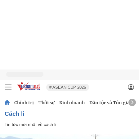
# ASEAN CUP 2026
Chính trị
Thời sự
Kinh doanh
Dân tộc và Tôn giáo
cách li
Tin tức mới nhất về
cách li