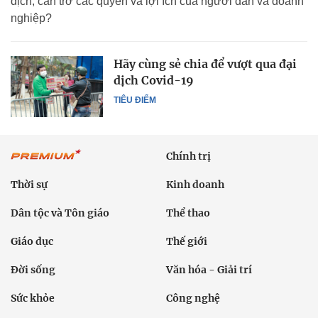
dịch, cản trở các quyền và lợi ích của người dân và doanh
nghiệp?
Hãy cùng sẻ chia để vượt qua đại
dịch Covid-19
TIÊU ĐIỂM
Chính trị
Thời sự
Kinh doanh
Dân tộc và Tôn giáo
Thể thao
Giáo dục
Thế giới
Đời sống
Văn hóa - Giải trí
Sức khỏe
Công nghệ