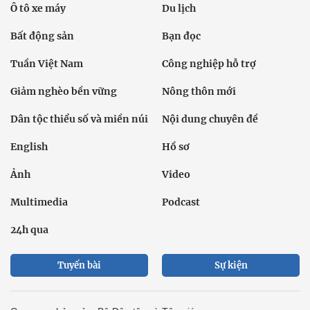
Ô tô xe máy
Du lịch
Bất động sản
Bạn đọc
Tuần Việt Nam
Công nghiệp hỗ trợ
Giảm nghèo bền vững
Nông thôn mới
Dân tộc thiểu số và miền núi
Nội dung chuyên đề
English
Hồ sơ
Ảnh
Video
Multimedia
Podcast
24h qua
Tuyến bài
Sự kiện