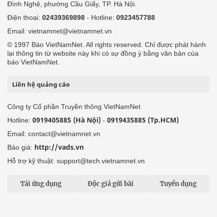
Đình Nghệ, phường Cầu Giấy, TP. Hà Nội.
Điện thoại:
02439369898
- Hotline:
0923457788
Email: vietnamnet@vietnamnet.vn
© 1997 Báo VietNamNet. All rights reserved. Chỉ được phát hành
lại thông tin từ website này khi có sự đồng ý bằng văn bản của
báo VietNamNet.
Liên hệ quảng cáo
Công ty Cổ phần Truyền thông VietNamNet
0919405885 (Hà Nội)
0919435885 (Tp.HCM)
Hotline:
-
Email: contact@vietnamnet.vn
http://vads.vn
Báo giá:
Hỗ trợ kỹ thuật: support@tech.vietnamnet.vn
Tải ứng dụng
Độc giả gửi bài
Tuyển dụng