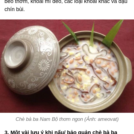
béo thơm, khoai mì dẻo, các loại khoai khác và đậu
chín bùi.
Chè bà ba Nam Bộ thơm ngon (Ảnh: ameovat)
3. Một vài lưu ý khi nấu/ bảo quản chè bà ba