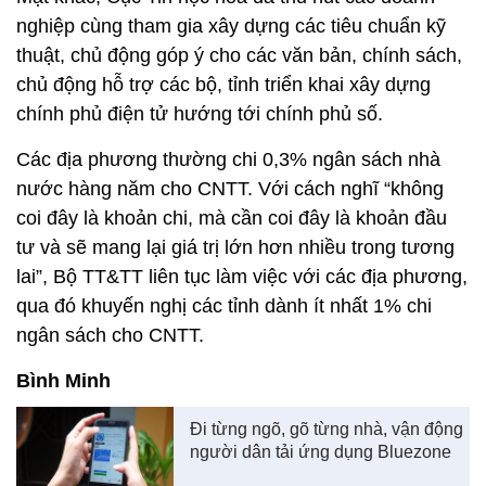
“Đến giờ, Ngày Thứ Sáu công nghệ đã bước đầu có
tiếng vang, có tác dụng. Rất nhiều doanh nghiệp
công nghệ, thậm chí các startup, công ty ở
Singapore đã liên hệ với Cục để giới thiệu các sản
phẩm, nền tảng của mình, và đề nghị được tham
gia ứng dụng công nghệ vào công cuộc phòng
chống Covid”, Phó Cục trưởng Đỗ Công Anh cho
hay.
Mặt khác, Cục Tin học hóa đã thu hút các doanh
nghiệp cùng tham gia xây dựng các tiêu chuẩn kỹ
thuật, chủ động góp ý cho các văn bản, chính sách,
chủ động hỗ trợ các bộ, tỉnh triển khai xây dựng
chính phủ điện tử hướng tới chính phủ số.
Các địa phương thường chi 0,3% ngân sách nhà
nước hàng năm cho CNTT. Với cách nghĩ “không