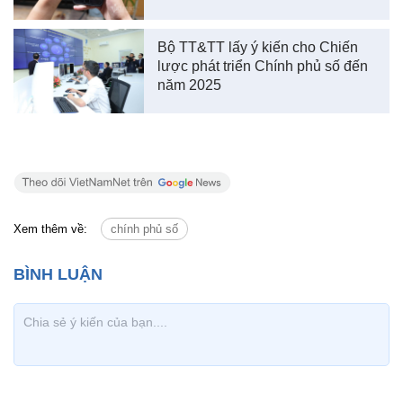
coi đây là khoản chi, mà cần coi đây là khoản đầu
tư và sẽ mang lại giá trị lớn hơn nhiều trong tương
lai”, Bộ TT&TT liên tục làm việc với các địa phương,
qua đó khuyến nghị các tỉnh dành ít nhất 1% chi
ngân sách cho CNTT.
Bình Minh
Đi từng ngõ, gõ từng nhà, vận động
người dân tải ứng dụng Bluezone
Bộ TT&TT lấy ý kiến cho Chiến
lược phát triển Chính phủ số đến
năm 2025