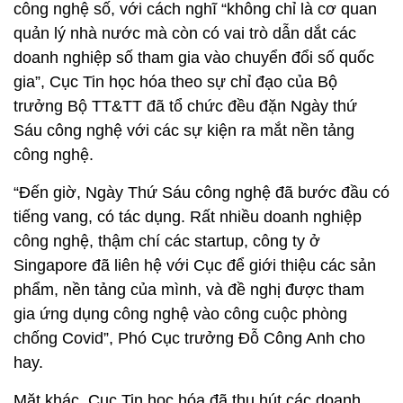
cán bộ của Cục với các cán bộ của sở, đơn vị
chuyên trách CNTT, thời gian qua, Cục đã tổ chức
được các buổi đào tạo cả trực tiếp và trực tuyến với
100 chuyên gia về CNTT của các sở, đơn vị chuyên
trách, qua đó thiết lập được mạng lưới mà gần như
tất cả các vấn đề vướng mắc cần tháo gỡ sẽ được
gửi trên các nhóm đến Cục Tin học hóa để xử lý kịp
thời.
Về hoạt động đồng hành cùng các doanh nghiệp
công nghệ số, với cách nghĩ “không chỉ là cơ quan
quản lý nhà nước mà còn có vai trò dẫn dắt các
doanh nghiệp số tham gia vào chuyển đổi số quốc
gia”, Cục Tin học hóa theo sự chỉ đạo của Bộ
trưởng Bộ TT&TT đã tổ chức đều đặn Ngày thứ
Sáu công nghệ với các sự kiện ra mắt nền tảng
công nghệ.