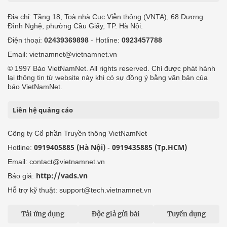
24h qua
Tuyến bài
Sự kiện
Cơ quan chủ quản: Bộ Dân tộc và Tôn giáo
Số giấy phép: 146/GP-BVHTTDL, cấp ngày 17/10/2025
Tổng biên tập: Nguyễn Văn Bá
Liên hệ tòa soạn
Địa chỉ: Tầng 18, Toà nhà Cục Viễn thông (VNTA), 68 Dương
Đình Nghệ, phường Cầu Giấy, TP. Hà Nội.
Điện thoại:
02439369898
- Hotline:
0923457788
Email: vietnamnet@vietnamnet.vn
© 1997 Báo VietNamNet. All rights reserved. Chỉ được phát hành
lại thông tin từ website này khi có sự đồng ý bằng văn bản của
báo VietNamNet.