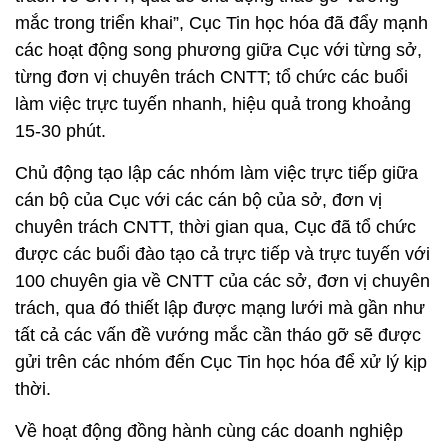
nhất vào dịch vụ công nào...”, Phó Cục trưởng Đỗ
Công Anh nói.
Sẵn sàng đồng hành với địa phương và doanh
nghiệp
Với cách nghĩ “không chỉ làm vai trò ra văn bản
hướng dẫn, đôn đốc, tổng hợp báo cáo mà còn
đồng hành cùng các Sở TT&TT, các đơn vị chuyên
trách về CNTT, qua đó chủ động tháo gỡ vướng
mắc trong triển khai”, Cục Tin học hóa đã đẩy mạnh
các hoạt động song phương giữa Cục với từng sở,
từng đơn vị chuyên trách CNTT; tổ chức các buổi
làm việc trực tuyến nhanh, hiệu quả trong khoảng
15-30 phút.
Chủ động tạo lập các nhóm làm việc trực tiếp giữa