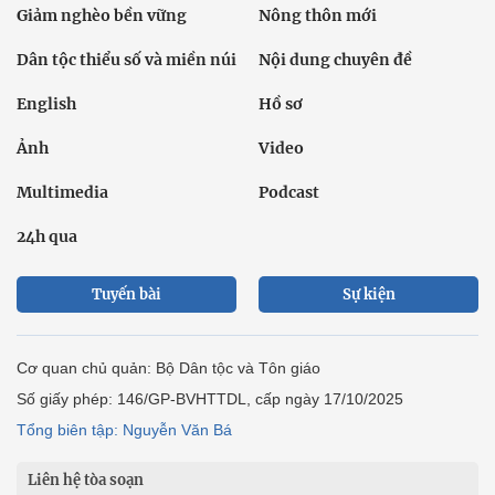
Giáo dục
Thế giới
Đời sống
Văn hóa - Giải trí
Sức khỏe
Công nghệ
Ô tô xe máy
Du lịch
Bất động sản
Bạn đọc
Tuần Việt Nam
Công nghiệp hỗ trợ
Giảm nghèo bền vững
Nông thôn mới
Dân tộc thiểu số và miền núi
Nội dung chuyên đề
English
Hồ sơ
Ảnh
Video
Multimedia
Podcast