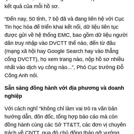
“muốn quản lý tốt thì phải đo đạc được, phải có số
liệu”, trong năm 2020, Cục Tin học hóa đã đẩy
mạnh triển khai hệ thống giám sát Chính phủ điện
tử (EMC).
Hệ thống này có khả năng thu thập, đo đạc mức độ
sử dụng cổng DVCTT, hệ thống thông tin một cửa,
đánh giá được mức độ truy cập của người dân vào
DVCTT, đánh giá được mức độ nộp, xử lý và trả kết
quả DVCTT, kể cả thời gian từ lúc nộp đến lúc trả
kết quả của mỗi hồ sơ.
“Đến nay, 50 tỉnh, 7 bộ đã và đang liên hệ với Cục
Tin học hóa để triển khai kết nối, dữ liệu liên tục
được gửi về hệ thống EMC, bao gồm dữ liệu người
dân truy nhập vào DVCTT thế nào, đến từ đâu
(mạng xã hội hay Google Search hay vào thẳng
cổng DVCTT), họ xem trang nào, nộp hồ sơ nhiều