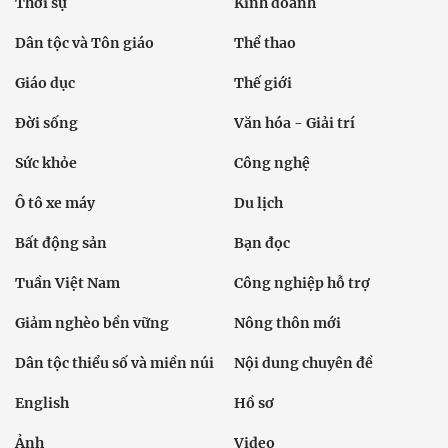
Thời sự
Kinh doanh
Dân tộc và Tôn giáo
Thể thao
Giáo dục
Thế giới
Đời sống
Văn hóa - Giải trí
Sức khỏe
Công nghệ
Ô tô xe máy
Du lịch
Bất động sản
Bạn đọc
Tuần Việt Nam
Công nghiệp hỗ trợ
Giảm nghèo bền vững
Nông thôn mới
Dân tộc thiểu số và miền núi
Nội dung chuyên đề
English
Hồ sơ
Ảnh
Video