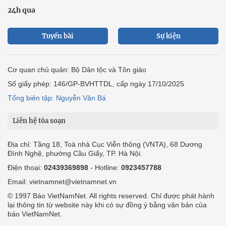
24h qua
Tuyến bài
Sự kiện
Cơ quan chủ quản: Bộ Dân tộc và Tôn giáo
Số giấy phép: 146/GP-BVHTTDL, cấp ngày 17/10/2025
Tổng biên tập: Nguyễn Văn Bá
Liên hệ tòa soạn
Địa chỉ: Tầng 18, Toà nhà Cục Viễn thông (VNTA), 68 Dương
Đình Nghệ, phường Cầu Giấy, TP. Hà Nội.
Điện thoại:
02439369898
- Hotline:
0923457788
Email: vietnamnet@vietnamnet.vn
© 1997 Báo VietNamNet. All rights reserved. Chỉ được phát hành
lại thông tin từ website này khi có sự đồng ý bằng văn bản của
báo VietNamNet.