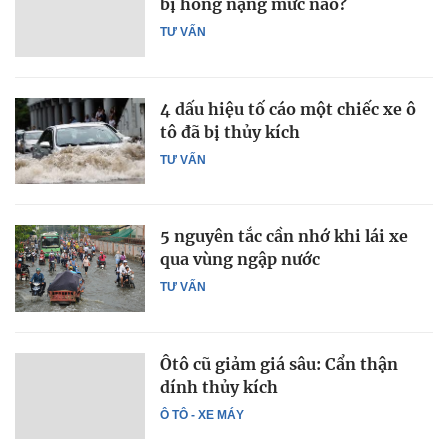
bị hỏng nặng mức nào?
TƯ VẤN
4 dấu hiệu tố cáo một chiếc xe ô
tô đã bị thủy kích
TƯ VẤN
5 nguyên tắc cần nhớ khi lái xe
qua vùng ngập nước
TƯ VẤN
Ôtô cũ giảm giá sâu: Cẩn thận
dính thủy kích
Ô TÔ - XE MÁY