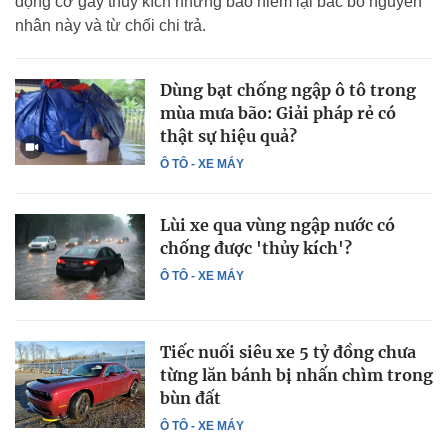
động cơ gây thủy kích nhưng bảo hiểm lại bác bỏ nguyên
nhân này và từ chối chi trả.
Dùng bạt chống ngập ô tô trong
mùa mưa bão: Giải pháp rẻ có
thật sự hiệu quả?
Ô TÔ - XE MÁY
Lùi xe qua vùng ngập nước có
chống được 'thủy kích'?
Ô TÔ - XE MÁY
Tiếc nuối siêu xe 5 tỷ đồng chưa
từng lăn bánh bị nhấn chìm trong
bùn đất
Ô TÔ - XE MÁY