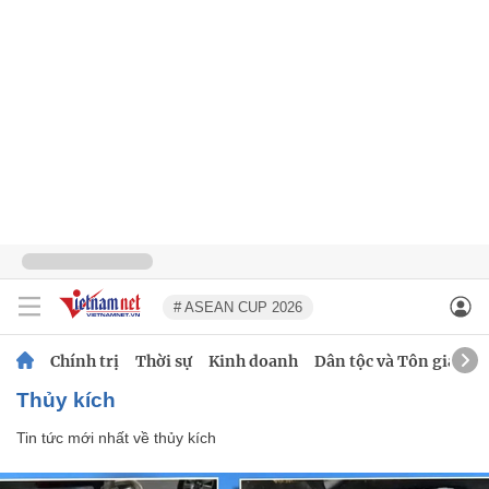
# ASEAN CUP 2026
Chính trị
Thời sự
Kinh doanh
Dân tộc và Tôn giáo
thủy kích
Tin tức mới nhất về
thủy kích