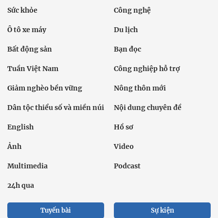
Sức khỏe
Công nghệ
Ô tô xe máy
Du lịch
Bất động sản
Bạn đọc
Tuần Việt Nam
Công nghiệp hỗ trợ
Giảm nghèo bền vững
Nông thôn mới
Dân tộc thiểu số và miền núi
Nội dung chuyên đề
English
Hồ sơ
Ảnh
Video
Multimedia
Podcast
24h qua
Tuyến bài
Sự kiện