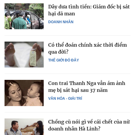
Dây dưa tình tiền: Giám đốc bị sát
hại dã man
DOANH NHÂN
Có thể đoán chính xác thời điểm
qua đời?
THẾ GIỚI ĐÓ ĐÂY
Con trai Thanh Nga vẫn ám ảnh
mẹ bị sát hại sau 37 năm
VĂN HÓA - GIẢI TRÍ
Chồng cũ nói gì về cái chết của nữ
doanh nhân Hà Linh?