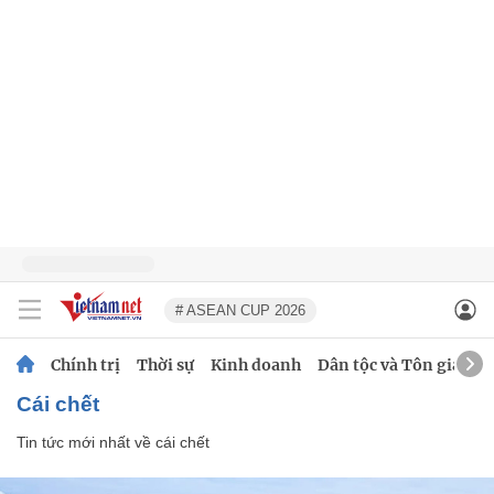
# ASEAN CUP 2026
Chính trị
Thời sự
Kinh doanh
Dân tộc và Tôn giáo
cái chết
Tin tức mới nhất về
cái chết