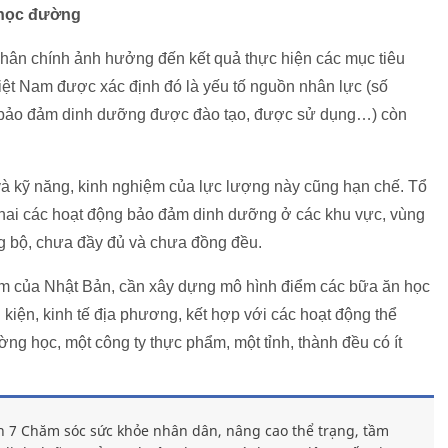
g học đường
ân chính ảnh hưởng đến kết quả thực hiện các mục tiêu
iệt Nam được xác định đó là yếu tố nguồn nhân lực (số
ụ bảo đảm dinh dưỡng được đào tạo, được sử dụng…) còn
và kỹ năng, kinh nghiệm của lực lượng này cũng hạn chế. Tổ
 khai các hoạt động bảo đảm dinh dưỡng ở các khu vực, vùng
g bộ, chưa đầy đủ và chưa đồng đều.
ệm của Nhật Bản, cần xây dựng mô hình điểm các bữa ăn học
iện, kinh tế địa phương, kết hợp với các hoạt động thể
ờng học, một công ty thực phẩm, một tỉnh, thành đều có ít
 7 Chăm sóc sức khỏe nhân dân, nâng cao thể trạng, tầm