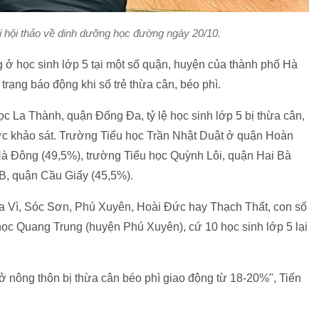
 hội thảo về dinh dưỡng học đường ngày 20/10.
 ở học sinh lớp 5 tại một số quận, huyện của thành phố Hà
trạng báo động khi số trẻ thừa cân, béo phì.
học La Thành, quận Đống Đa, tỷ lệ học sinh lớp 5 bị thừa cân,
ược khảo sát. Trường Tiểu học Trần Nhật Duật ở quận Hoàn
Hà Đông (49,5%), trường Tiểu học Quỳnh Lôi, quận Hai Bà
B, quận Cầu Giấy (45,5%).
Ba Vì, Sóc Sơn, Phú Xuyên, Hoài Đức hay Thạch Thất, con số
học Quang Trung (huyện Phú Xuyên), cứ 10 học sinh lớp 5 lại
 ở nông thôn bị thừa cân béo phì giao động từ 18-20%", Tiến