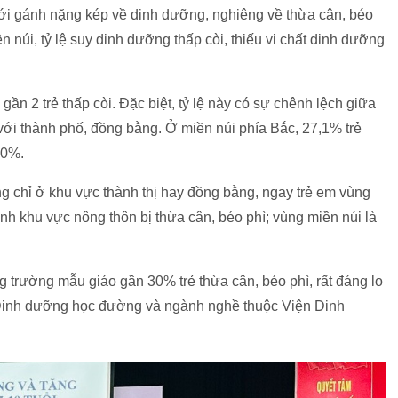
với gánh nặng kép về dinh dưỡng, nghiêng về thừa cân, béo
núi, tỷ lệ suy dinh dưỡng thấp còi, thiếu vi chất dinh dưỡng
ần 2 trẻ thấp còi. Đặc biệt, tỷ lệ này có sự chênh lệch giữa
 với thành phố, đồng bằng. Ở miền núi phía Bắc, 27,1% trẻ
30%.
ông chỉ ở khu vực thành thị hay đồng bằng, ngay trẻ em vùng
nh khu vực nông thôn bị thừa cân, béo phì; vùng miền núi là
g trường mẫu giáo gần 30% trẻ thừa cân, béo phì, rất đáng lo
Dinh dưỡng học đường và ngành nghề thuộc Viện Dinh