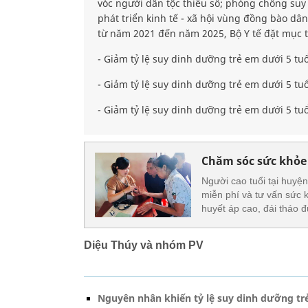
vóc người dân tộc thiểu số; phòng chống suy
phát triển kinh tế - xã hội vùng đồng bào dân 
từ năm 2021 đến năm 2025, Bộ Y tế đặt mục ti
- Giảm tỷ lệ suy dinh dưỡng trẻ em dưới 5 tu
- Giảm tỷ lệ suy dinh dưỡng trẻ em dưới 5 tu
- Giảm tỷ lệ suy dinh dưỡng trẻ em dưới 5 tuổ
Chăm sóc sức khỏe
Người cao tuổi tại huyệ
miễn phí và tư vấn sức
huyết áp cao, đái tháo 
Diệu Thúy và nhóm PV
Nguyên nhân khiến tỷ lệ suy dinh dưỡng trẻ