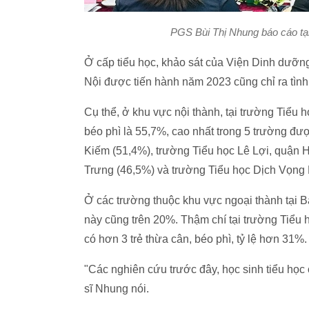
PGS Bùi Thị Nhung báo cáo tại
Ở cấp tiểu học, khảo sát của Viện Dinh dưỡng
Nội được tiến hành năm 2023 cũng chỉ ra tình 
Cụ thể, ở khu vực nội thành, tại trường Tiểu 
béo phì là 55,7%, cao nhất trong 5 trường đ
Kiếm (51,4%), trường Tiểu học Lê Lợi, quận 
Trưng (46,5%) và trường Tiểu học Dịch Vọng 
Ở các trường thuộc khu vực ngoại thành tại 
này cũng trên 20%. Thậm chí tại trường Tiểu 
có hơn 3 trẻ thừa cân, béo phì, tỷ lệ hơn 31%.
"Các nghiên cứu trước đây, học sinh tiểu học
sĩ Nhung nói.