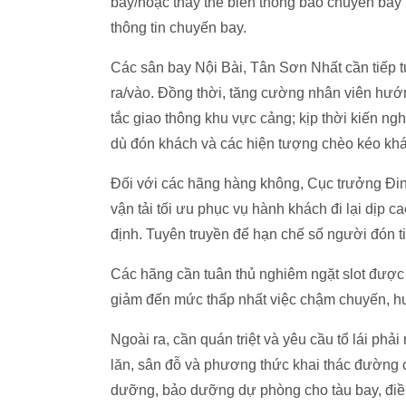
bay/hoặc thay thế biển thông báo chuyến bay l
thông tin chuyến bay.
Các sân bay Nội Bài, Tân Sơn Nhất cần tiếp
ra/vào. Đồng thời, tăng cường nhân viên hướn
tắc giao thông khu vực cảng; kịp thời kiến ng
dù đón khách và các hiện tượng chèo kéo khá
Đối với các hãng hàng không, Cục trưởng Đi
vận tải tối ưu phục vụ hành khách đi lại dịp c
định. Tuyên truyền để hạn chế số người đón ti
Các hãng cần tuân thủ nghiêm ngặt slot được
giảm đến mức thấp nhất việc chậm chuyến, hu
Ngoài ra, cần quán triệt và yêu cầu tổ lái ph
lăn, sân đỗ và phương thức khai thác đường c
dưỡng, bảo dưỡng dự phòng cho tàu bay, điều 