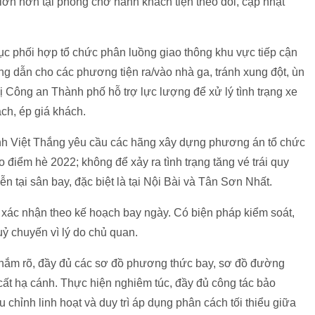
ớn hơn tại phòng chờ hành khách tiện theo dõi, cập nhật
 tục phối hợp tổ chức phân luồng giao thông khu vực tiếp cận
g dẫn cho các phương tiện ra/vào nhà ga, tránh xung đột, ùn
hị Công an Thành phố hỗ trợ lực lượng để xử lý tình trạng xe
ch, ép giá khách.
nh Việt Thắng yêu cầu các hãng xây dựng phương án tổ chức
ao điểm hè 2022; không để xảy ra tình trạng tăng vé trái quy
ễn tại sân bay, đặc biệt là tại Nội Bài và Tân Sơn Nhất.
 xác nhận theo kế hoạch bay ngày. Có biện pháp kiểm soát,
ỷ chuyến vì lý do chủ quan.
ải nắm rõ, đầy đủ các sơ đồ phương thức bay, sơ đồ đường
ất hạ cánh. Thực hiện nghiêm túc, đầy đủ công tác bảo
chỉnh linh hoạt và duy trì áp dụng phân cách tối thiểu giữa