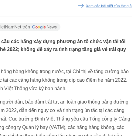
Xem các bài viết của tác giả
cầu các hãng xây dựng phương án tổ chức vận tải tối
è 2022; không để xảy ra tình trạng tăng giá vé trái quy
c hãng hàng không trong nước, tại Chỉ thị về tăng cường bảo
ắc tại các cảng hàng không trong dịp cao điểm hè năm 2022,
h Việt Thắng vừa ký ban hành.
a người dân, bảo đảm trật tự, an toàn giao thông bằng đường
m 2022, dẫn đến nguy cơ và tình trạng ùn tắc tại các cảng
ất, Cục trưởng Đinh Việt Thắng yêu cầu Tổng công ty Cảng
g công ty Quản lý bay (VATM), các hãng hàng không, các
Ban chỉ đạo thực hiện công tác phục vụ nhu cầu đi lại của