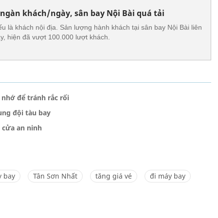
 ngàn khách/ngày, sân bay Nội Bài quá tải
u là khách nội địa. Sản lượng hành khách tại sân bay Nội Bài liên
y, hiện đã vượt 100.000 lượt khách.
 nhớ để tránh rắc rối
ung đội tàu bay
n cửa an ninh
y bay
Tân Sơn Nhất
tăng giá vé
đi máy bay