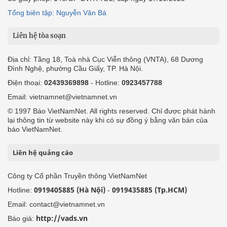
Tổng biên tập: Nguyễn Văn Bá
Liên hệ tòa soạn
Địa chỉ: Tầng 18, Toà nhà Cục Viễn thông (VNTA), 68 Dương
Đình Nghệ, phường Cầu Giấy, TP. Hà Nội.
Điện thoại:
02439369898
- Hotline:
0923457788
Email: vietnamnet@vietnamnet.vn
© 1997 Báo VietNamNet. All rights reserved. Chỉ được phát hành
lại thông tin từ website này khi có sự đồng ý bằng văn bản của
báo VietNamNet.
Liên hệ quảng cáo
Công ty Cổ phần Truyền thông VietNamNet
0919405885 (Hà Nội)
0919435885 (Tp.HCM)
Hotline:
-
Email: contact@vietnamnet.vn
http://vads.vn
Báo giá: