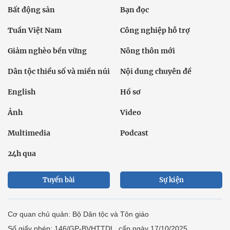
Bất động sản
Bạn đọc
Tuần Việt Nam
Công nghiệp hỗ trợ
Giảm nghèo bền vững
Nông thôn mới
Dân tộc thiểu số và miền núi
Nội dung chuyên đề
English
Hồ sơ
Ảnh
Video
Multimedia
Podcast
24h qua
Tuyến bài
Sự kiện
Cơ quan chủ quản: Bộ Dân tộc và Tôn giáo
Số giấy phép: 146/GP-BVHTTDL, cấp ngày 17/10/2025