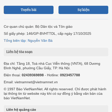
Tuyến bài
Sự kiện
Cơ quan chủ quản: Bộ Dân tộc và Tôn giáo
Số giấy phép: 146/GP-BVHTTDL, cấp ngày 17/10/2025
Tổng biên tập: Nguyễn Văn Bá
Liên hệ tòa soạn
Địa chỉ: Tầng 18, Toà nhà Cục Viễn thông (VNTA), 68 Dương
Đình Nghệ, phường Cầu Giấy, TP. Hà Nội.
Điện thoại:
02439369898
- Hotline:
0923457788
Email: vietnamnet@vietnamnet.vn
© 1997 Báo VietNamNet. All rights reserved. Chỉ được phát hành
lại thông tin từ website này khi có sự đồng ý bằng văn bản của
báo VietNamNet.
Liên hệ quảng cáo