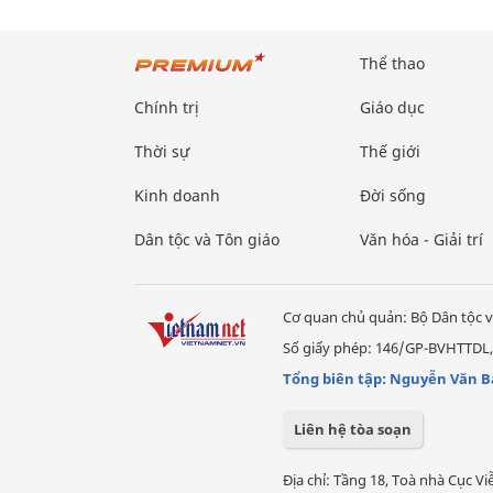
Thể thao
Chính trị
Giáo dục
Thời sự
Thế giới
Kinh doanh
Đời sống
Dân tộc và Tôn giáo
Văn hóa - Giải trí
Cơ quan chủ quản: Bộ Dân tộc v
Số giấy phép: 146/GP-BVHTTDL,
Tổng biên tập: Nguyễn Văn B
Liên hệ tòa soạn
Địa chỉ: Tầng 18, Toà nhà Cục 