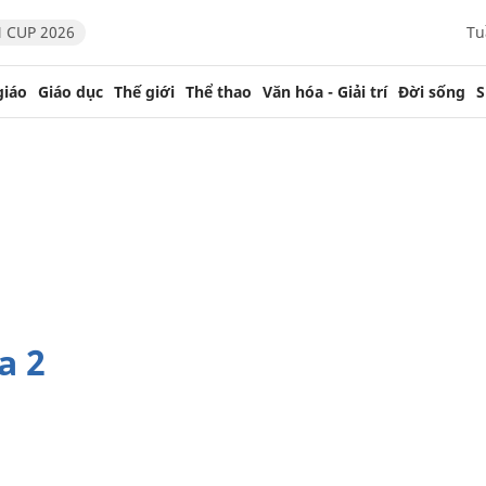
 CUP 2026
Tu
giáo
Giáo dục
Thế giới
Thể thao
Văn hóa - Giải trí
Đời sống
S
a 2