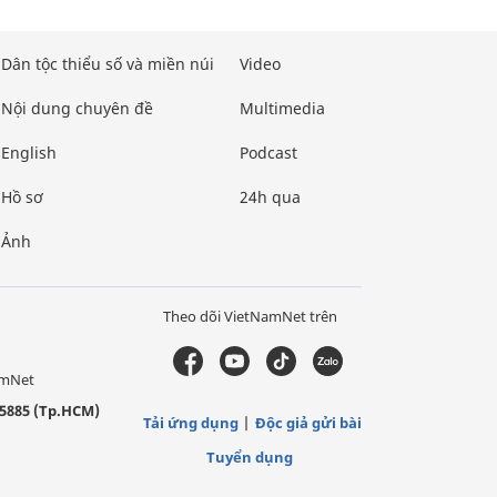
Dân tộc thiểu số và miền núi
Video
Nội dung chuyên đề
Multimedia
English
Podcast
Hồ sơ
24h qua
Ảnh
Theo dõi VietNamNet trên
amNet
5885 (Tp.HCM)
Tải ứng dụng
Độc giả gửi bài
Tuyển dụng