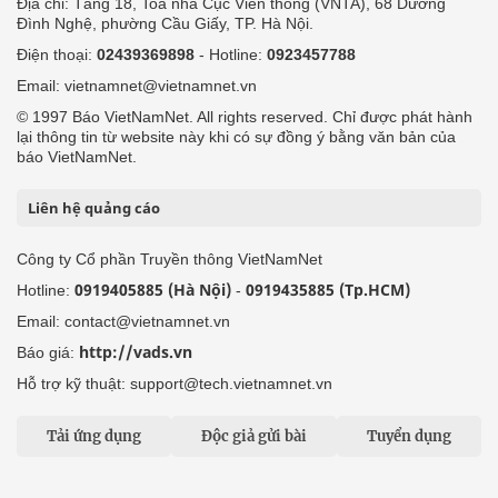
Địa chỉ: Tầng 18, Toà nhà Cục Viễn thông (VNTA), 68 Dương
Đình Nghệ, phường Cầu Giấy, TP. Hà Nội.
Điện thoại:
02439369898
- Hotline:
0923457788
Email: vietnamnet@vietnamnet.vn
© 1997 Báo VietNamNet. All rights reserved. Chỉ được phát hành
lại thông tin từ website này khi có sự đồng ý bằng văn bản của
báo VietNamNet.
Liên hệ quảng cáo
Công ty Cổ phần Truyền thông VietNamNet
0919405885 (Hà Nội)
0919435885 (Tp.HCM)
Hotline:
-
Email: contact@vietnamnet.vn
http://vads.vn
Báo giá:
Hỗ trợ kỹ thuật: support@tech.vietnamnet.vn
Tải ứng dụng
Độc giả gửi bài
Tuyển dụng