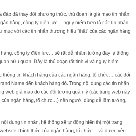
a đảo đã thay đổi phương thức, thủ đoạn là giả mạo tin nhắn,
gân hàng, công ty điện lực… nguy hiểm hơn là các tin nhắn,
hư mục với các tin nhắn thương hiệu “thật” của các ngân hàng
hàng, công ty điện lực… sẽ rất dễ nhầm tưởng đây là thông
uan hữu quan. Đây là thủ đoạn rất tinh vi và nguy hiểm.
 thông tin khách hàng của các ngân hàng, tổ chức… các đối
 Brand Name đến khách hàng đó. Trong nội dung các tin nhắn
g web giả mạo do các đối tượng quản lý (các trang web này
ức của ngân hàng, tổ chức…) nên người dùng dễ lầm tưởng,
ội dung tin nhắn, hệ thống sẽ tự động hiển thị một trang
c website chính thức của ngân hàng, tổ chức… và được yêu