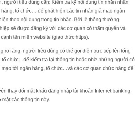
n, người tiêu dùng cần: Kiểm tra kỹ nội dung tin nhắn nhận
 hàng, tổ chức… để phát hiện các tin nhắn giả mạo ngân
hiện theo nội dung trong tin nhắn. Bởi lẽ thông thường
ghiệp sẽ được đăng ký với các cơ quan có thẩm quyền và
ạnh tên miền website (giao thức https).
rõ ràng, người tiêu dùng có thể gọi điện trực tiếp lên tổng
 tổ chức…để kiểm tra lại thông tin hoặc nhờ những người có
giả mạo tới ngân hàng, tổ chức…và các cơ quan chức năng để
n thay đổi mật khẩu đăng nhập tài khoản Internet banking,
 mật các thông tin này.