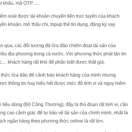
mật khẩu, mã OTP….
kiểm soát được tài khoản chuyển tiền trực tuyến của khách
ển khoản, mở thấu chi, topup thẻ tín dụng, đăng ký vay
an qua, các đối tượng đã lừa đảo chiếm đoạt tài sản của
nhiều địa phương trong cả nước. Với phương thức phát tán tin
 khách hàng rất khó để phân biệt được thật giả.
h thức lừa đảo để cảnh báo khách hàng của mình nhưng
ợc thông tin hay hiểu hết được mức độ tinh vi và nguy hiểm
tiêu dùng (Bộ Công Thương), đây là thủ đoạn rất tinh vi, cần
g cao cảnh giác để tự bảo vệ tài sản của chính mình, nhất là
dịch ngân hàng theo phương thức online là rất lớn.