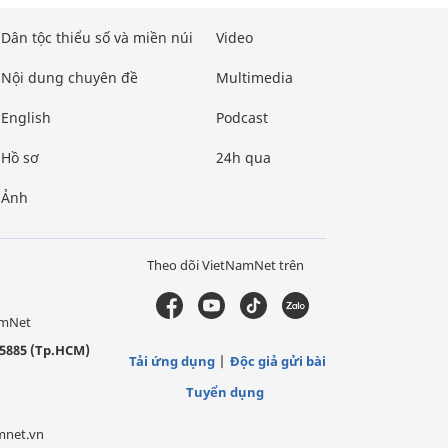
Dân tộc thiểu số và miền núi
Video
Nội dung chuyên đề
Multimedia
English
Podcast
Hồ sơ
24h qua
Ảnh
Theo dõi VietNamNet trên
amNet
5885 (Tp.HCM)
Tải ứng dụng
Độc giả gửi bài
Tuyển dụng
mnet.vn