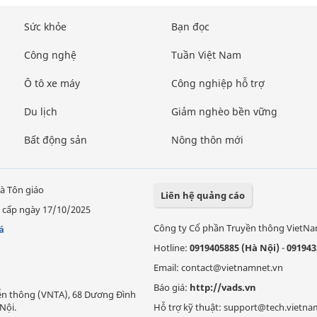
Sức khỏe
Bạn đọc
Công nghệ
Tuần Việt Nam
Ô tô xe máy
Công nghiệp hỗ trợ
Du lịch
Giảm nghèo bền vững
Bất động sản
Nông thôn mới
à Tôn giáo
Liên hệ quảng cáo
 cấp ngày 17/10/2025
Công ty Cổ phần Truyền thông VietN
á
Hotline:
0919405885 (Hà Nội)
-
091943
Email: contact@vietnamnet.vn
Báo giá:
http://vads.vn
Viễn thông (VNTA), 68 Dương Đình
Nội.
Hỗ trợ kỹ thuật: support@tech.vietna