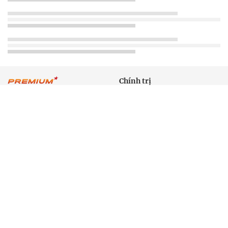
Chính trị
Thời sự
Kinh doanh
Dân tộc và Tôn giáo
Thể thao
Giáo dục
Thế giới
Đời sống
Văn hóa - Giải trí
Sức khỏe
Công nghệ
Ô tô xe máy
Du lịch
Bất động sản
Bạn đọc