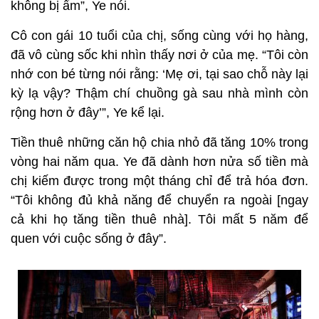
không bị ẩm”, Ye nói.
Cô con gái 10 tuổi của chị, sống cùng với họ hàng,
đã vô cùng sốc khi nhìn thấy nơi ở của mẹ. “Tôi còn
nhớ con bé từng nói rằng: ‘Mẹ ơi, tại sao chỗ này lại
kỳ lạ vậy? Thậm chí chuồng gà sau nhà mình còn
rộng hơn ở đây’”, Ye kể lại.
Tiền thuê những căn hộ chia nhỏ đã tăng 10% trong
vòng hai năm qua. Ye đã dành hơn nửa số tiền mà
chị kiếm được trong một tháng chỉ để trả hóa đơn.
“Tôi không đủ khả năng để chuyển ra ngoài [ngay
cả khi họ tăng tiền thuê nhà]. Tôi mất 5 năm để
quen với cuộc sống ở đây”.