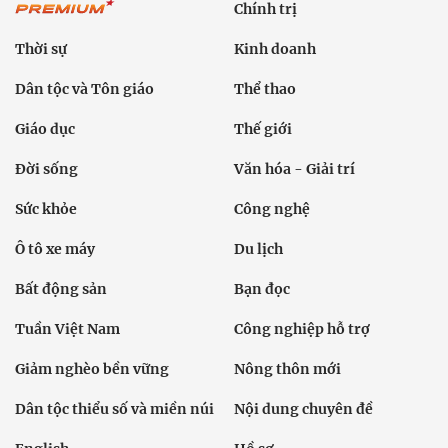
Chính trị
Thời sự
Kinh doanh
Dân tộc và Tôn giáo
Thể thao
Giáo dục
Thế giới
Đời sống
Văn hóa - Giải trí
Sức khỏe
Công nghệ
Ô tô xe máy
Du lịch
Bất động sản
Bạn đọc
Tuần Việt Nam
Công nghiệp hỗ trợ
Giảm nghèo bền vững
Nông thôn mới
Dân tộc thiểu số và miền núi
Nội dung chuyên đề