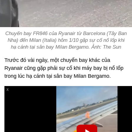
Chuyến bay FR846 của Ryanair từ Barcelona (Tây Ban
Nha) đến Milan (Italia) hôm 1/10 gặp sự cố nổ lốp khi
hạ cánh tại sân bay Milan Bergamo. Ảnh: The Sun
Trước đó vài ngày, một chuyến bay khác của
Ryanair cũng gặp phải sự cố khi máy bay bị nổ lốp
trong lúc hạ cánh tại sân bay Milan Bergamo.