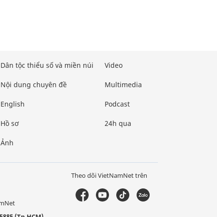
Dân tộc thiểu số và miền núi
Video
Nội dung chuyên đề
Multimedia
English
Podcast
Hồ sơ
24h qua
Ảnh
Theo dõi VietNamNet trên
amNet
5885 (Tp.HCM)