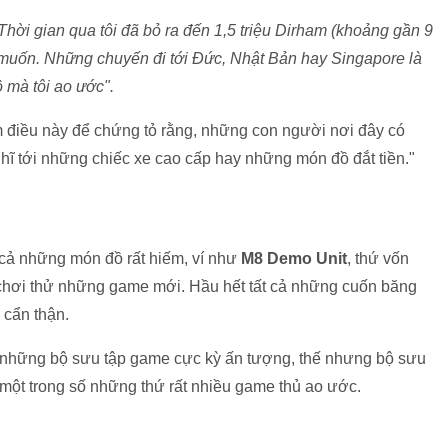
Thời gian qua tôi đã bỏ ra đến 1,5 triệu Dirham (khoảng gần 9
muốn. Những chuyến đi tới Đức, Nhật Bản hay Singapore là
 mà tôi ao ước".
 điều này để chứng tỏ rằng, những con người nơi đây có
ghĩ tới những chiếc xe cao cấp hay những món đồ đắt tiền."
cả những món đồ rất hiếm, ví như
M8 Demo Unit
, thứ vốn
 chơi thử những game mới. Hầu hết tất cả những cuốn băng
cẩn thận.
những bộ sưu tập game cực kỳ ấn tượng, thế nhưng bộ sưu
một trong số những thứ rất nhiều game thủ ao ước.