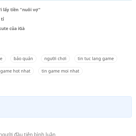
 lấy tiền "nuôi vợ"
tỉ
kute của iGà
me
bảo quản
người chơi
tin tuc lang game
n game hot nhat
tin game moi nhat