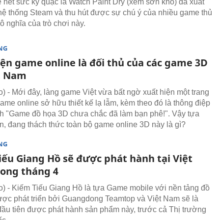
hết sức kỳ quặc là Watch Paint Dry (xem sơn khô) đã xuất
 hệ thống Steam và thu hút được sự chú ý của nhiều game thủ
vô nghĩa của trò chơi này.
NG
iện game online là đối thủ của các game 3D
ệt Nam
 - Mới đây, làng game Việt vừa bất ngờ xuất hiện một trang
ame online sở hữu thiết kế lạ lẫm, kèm theo đó là thông điệp
h "Game đồ họa 3D chưa chắc đã làm bạn phê!". Vậy tựa
n, đang thách thức toàn bộ game online 3D này là gì?
NG
iếu Giang Hồ sẽ được phát hành tại Việt
ong tháng 4
 - Kiếm Tiếu Giang Hồ là tựa Game mobile với nền tảng đồ
ợc phát triển bởi Guangdong Teamtop và Việt Nam sẽ là
đầu tiên được phát hành sản phẩm này, trước cả Thị trường