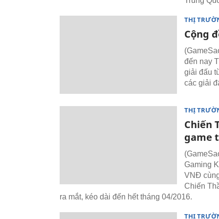
Trung Qu
THỊ TRƯỜ
Cộng đ
(GameSao)
đến nay T
giải đấu 
các giải đ
THỊ TRƯỜ
Chiến 
game 
(GameSao)
Gaming K6
VNĐ cùng 
Chiến Thầ
ra mắt, kéo dài đến hết tháng 04/2016.
THỊ TRƯỜ