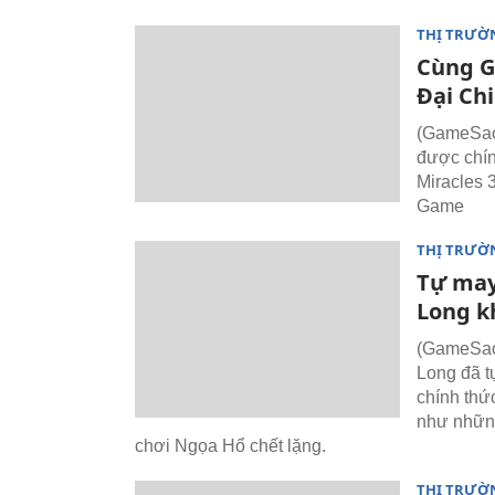
THỊ TRƯỜ
Cùng G
Đại Ch
(GameSao
được chín
Miracles 3
Game
THỊ TRƯỜ
Tự may
Long k
(GameSao)
Long đã t
chính thứ
như những
chơi Ngọa Hổ chết lặng.
THỊ TRƯỜ