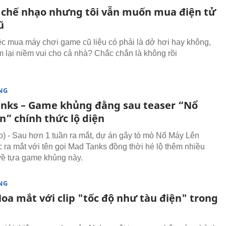
 chế nhạo nhưng tôi vẫn muốn mua điện tử
ũ
iệc mua máy chơi game cũ liệu có phải là dở hơi hay không,
m lại niềm vui cho cả nhà? Chắc chắn là không rồi
NG
nks – Game khủng đằng sau teaser “Nổ
n” chính thức lộ diện
 - Sau hơn 1 tuần ra mắt, dự án gây tò mò Nổ Máy Lên
c ra mắt với tên gọi Mad Tanks đồng thời hé lộ thêm nhiều
 về tựa game khủng này.
NG
Hoa mắt với clip "tốc độ như tàu điện" trong