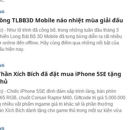
ốc.
NG
ồng TLBB3D Mobile náo nhiệt mùa giải đấu
 - Như lộ trình đã công bố, trong những tuần đầu tháng 3
hiên Long Bát Bộ 3D Mobile đã tưng bừng diễn ra rất nhiều
từ online đến offline. Hãy cùng điểm qua những nổi bật của
ấu hiện nay.
NG
Thần Xích Bích đã đặt mua iPhone 5SE tặng
thủ
 - Chiếc iPhone 5SE đình đám sắp trình làng, bàn phím
5 RGB, chuột Corsair Raptor M40, Giftcode trị giá 5.000.000
nhiều vật phẩm ingame giá trị khác sẽ là phần thưởng
n Xích Bích dành tặng cho game thủ trong một sự kiện vừa
NG