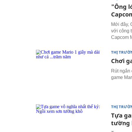
"Ông l
Capcom
Mới đây, 
với công t
Capcom M
THỊ TRƯỜ
Chơi g
Rút ngắn 
game Mar
THỊ TRƯỜ
Tựa ga
tường 