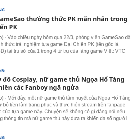
NG
ameSao thưởng thức PK mãn nhãn trong
iến PK
) - Vào chiều ngày hôm qua 22/3, phóng viên GameSao đã
h thức trải nghiệm tựa game Đại Chiến PK (tên gốc là
D) tại trụ sở của 1 trong 4 tứ trụ của làng game Việt: VTC
NG
 đồ Cosplay, nữ game thủ Ngọa Hổ Tàng
hiến các Fanboy ngã ngửa
 - Mới đây, một nữ game thủ tâm huyết của Ngọa Hổ Tàng
ự bỏ tiền làm trang phục và thực hiện stream trên fanpage
c của tựa game này. Chuyện sẽ không có gì đáng nói nếu
 thông tin mà nữ game thủ này đưa ra khiến đa số người
NG