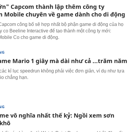
ớn" Capcom thành lập thêm công ty
 Mobile chuyên về game dành cho di động
Capcom công bố sẽ hợp nhất bộ phận game di động của họ
y co Beeline Interactive để tạo thành một công ty mới:
obile Co cho game di động.
NG
ame Mario 1 giây mà dài như cả ...trăm năm
các kỉ lục speedrun không phải việc đơn giản, ví dụ như tựa
io chẳng hạn.
NG
me vô nghĩa nhất thế kỷ: Ngồi xem sơn
khô