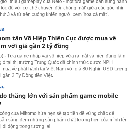
 giới thiệu gameplay của Nelo - một tựa game bắn súng hành
 tốc độ với cơ chế chuyển đổi 'chóng mặt' giữa các góc nhìn
thứ 3 và từ trên xuống khiến người xem 'hoa cả mắt'.
NG
om tấn Võ Hiệp Thiên Cục được mua về
am với giá gần 2 tỷ đồng
 - Tựa game nhập vai võ hiệp vừa ra mắt và hiện đang làm
ió tại thị trường Trung Quốc đã chính thức được NPH
mua về phát hành tại Việt Nam với giá 80 Nghìn USD tương
 gần 2 Tỷ Đồng tiền Việt.
NG
do thắng lớn với sản phẩm game mobile
y
công của Miitomo hứa hẹn sẽ tạo tiền đề vững chắc để
sẵn sàng đem những sản phẩm chất lượng hơn của mình lên
bị di động trong tương lai.