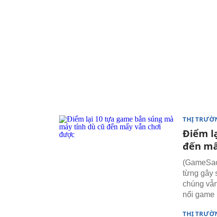
THỊ TRƯỜ
Điểm l
đến mấ
(GameSao)
từng gây s
chúng vẫn
nổi game 
THỊ TRƯỜ