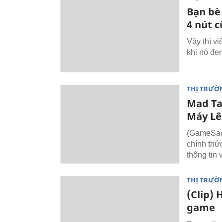
Bạn bè
4 nút c
Vậy thì v
khi nó đe
THỊ TRƯỜ
Mad Ta
Máy Lê
(GameSao)
chính thứ
thông tin
THỊ TRƯỜ
(Clip) 
game