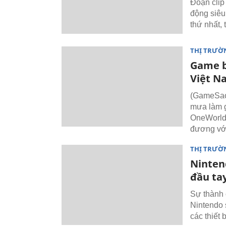
Đoạn clip
động siêu
thứ nhất, 
THỊ TRƯỜ
Game b
Việt N
(GameSao)
mưa làm g
OneWorld 
đương với
THỊ TRƯỜ
Ninten
đầu ta
Sự thành 
Nintendo 
các thiết 