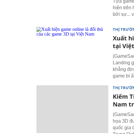
Tựa game 
hiện trên
bởi sự... 
THỊ TRƯỜ
Xuất h
tại Vi
(GameSao)
Landing g
khẳng địn
game bí ẩ
THỊ TRƯỜ
Kiếm T
Nam tr
(GameSao)
họa 3D đư
quốc gia 