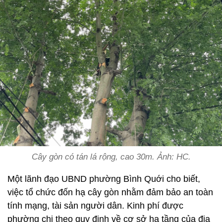
Cây gòn có tán lá rộng, cao 30m. Ảnh: HC.
Một lãnh đạo UBND phường Bình Quới cho biết,
việc tổ chức đốn hạ cây gòn nhằm đảm bảo an toàn
tính mạng, tài sản người dân. Kinh phí được
phường chi theo quy định về cơ sở hạ tầng của địa