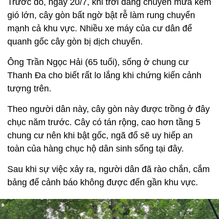
Trước đó, ngày 20/7, khi trời đang chuyển mưa kèm
gió lớn, cây gòn bất ngờ bật rễ làm rung chuyển
mạnh cả khu vực. Nhiều xe máy của cư dân để
quanh gốc cây gòn bị dịch chuyển.
Ông Trần Ngọc Hải (65 tuổi), sống ở chung cư
Thanh Đa cho biết rất lo lắng khi chứng kiến cảnh
tượng trên.
Theo người dân này, cây gòn này được trồng ở đây
chục năm trước. Cây có tán rộng, cao hơn tầng 5
chung cư nên khi bật gốc, ngã đổ sẽ uy hiếp an
toàn của hàng chục hộ dân sinh sống tại đây.
Sau khi sự việc xảy ra, người dân đã rào chắn, cắm
bảng để cảnh báo không được đến gần khu vực.