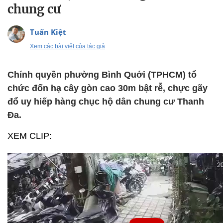
chung cư
Tuấn Kiệt
Xem các bài viết của tác giả
Chính quyền phường Bình Quới (TPHCM) tổ
chức đốn hạ cây gòn cao 30m bật rễ, chực gãy
đổ uy hiếp hàng chục hộ dân chung cư Thanh
Đa.
XEM CLIP: