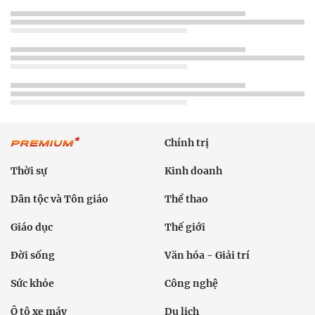
Chính trị
Thời sự
Kinh doanh
Dân tộc và Tôn giáo
Thể thao
Giáo dục
Thế giới
Đời sống
Văn hóa - Giải trí
Sức khỏe
Công nghệ
Ô tô xe máy
Du lịch