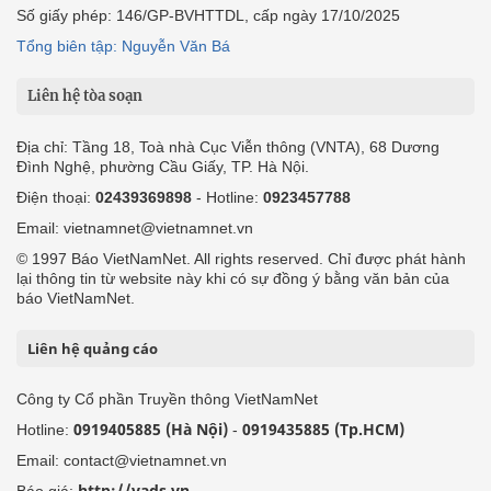
Số giấy phép: 146/GP-BVHTTDL, cấp ngày 17/10/2025
Tổng biên tập: Nguyễn Văn Bá
Liên hệ tòa soạn
Địa chỉ: Tầng 18, Toà nhà Cục Viễn thông (VNTA), 68 Dương
Đình Nghệ, phường Cầu Giấy, TP. Hà Nội.
Điện thoại:
02439369898
- Hotline:
0923457788
Email: vietnamnet@vietnamnet.vn
© 1997 Báo VietNamNet. All rights reserved. Chỉ được phát hành
lại thông tin từ website này khi có sự đồng ý bằng văn bản của
báo VietNamNet.
Liên hệ quảng cáo
Công ty Cổ phần Truyền thông VietNamNet
0919405885 (Hà Nội)
0919435885 (Tp.HCM)
Hotline:
-
Email: contact@vietnamnet.vn
http://vads.vn
Báo giá: