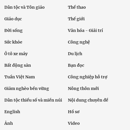
Dân tộc và Tôn giáo
Thể thao
Giáo dục
Thế giới
Đời sống
Văn hóa - Giải trí
Sức khỏe
Công nghệ
Ô tô xe máy
Du lịch
Bất động sản
Bạn đọc
Tuần Việt Nam
Công nghiệp hỗ trợ
Giảm nghèo bền vững
Nông thôn mới
Dân tộc thiểu số và miền núi
Nội dung chuyên đề
English
Hồ sơ
Ảnh
Video