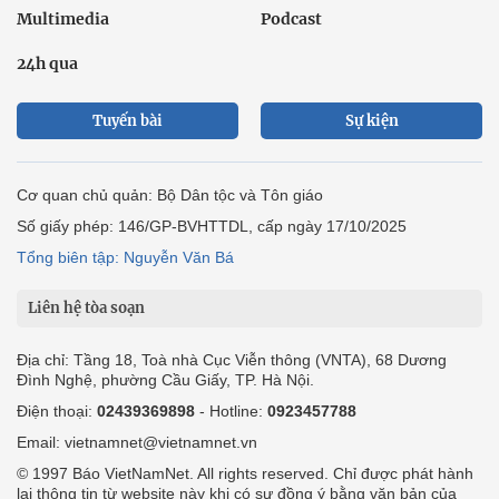
Multimedia
Podcast
24h qua
Tuyến bài
Sự kiện
Cơ quan chủ quản: Bộ Dân tộc và Tôn giáo
Số giấy phép: 146/GP-BVHTTDL, cấp ngày 17/10/2025
Tổng biên tập: Nguyễn Văn Bá
Liên hệ tòa soạn
Địa chỉ: Tầng 18, Toà nhà Cục Viễn thông (VNTA), 68 Dương
Đình Nghệ, phường Cầu Giấy, TP. Hà Nội.
Điện thoại:
02439369898
- Hotline:
0923457788
Email: vietnamnet@vietnamnet.vn
© 1997 Báo VietNamNet. All rights reserved. Chỉ được phát hành
lại thông tin từ website này khi có sự đồng ý bằng văn bản của