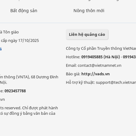
Bất động sản
Nông thôn mới
à Tôn giáo
Liên hệ quảng cáo
 cấp ngày 17/10/2025
Công ty Cổ phần Truyền thông VietN
á
Hotline:
0919405885 (Hà Nội)
-
091943
Email: contact@vietnamnet.vn
Báo giá:
http://vads.vn
Viễn thông (VNTA), 68 Dương Đình
Nội.
Hỗ trợ kỹ thuật: support@tech.vietna
ne:
0923457788
.vn
ts reserved. Chỉ được phát hành
i có sự đồng ý bằng văn bản của