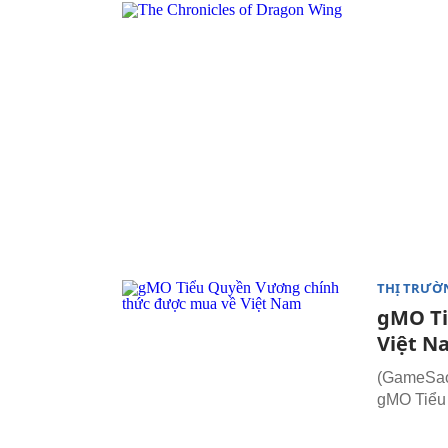
THỊ TRƯỜ
gMO Ti
Việt N
(GameSao)
gMO Tiểu 