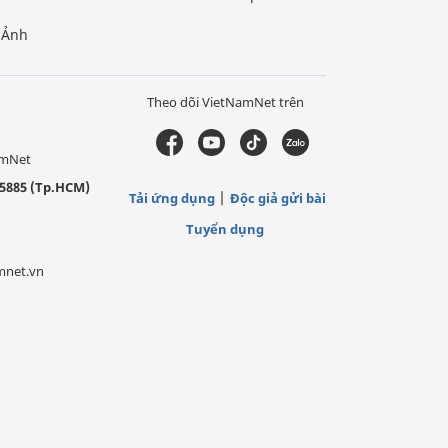
Ảnh
Theo dõi VietNamNet trên
amNet
5885 (Tp.HCM)
Tải ứng dụng
Độc giả gửi bài
Tuyển dụng
mnet.vn