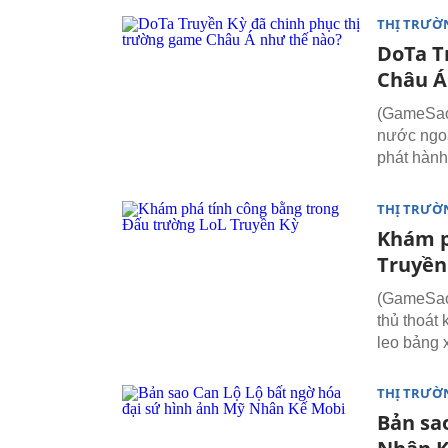
THỊ TRƯỜ
DoTa T
Châu Á
(GameSao)
nước ngo
phát hành
THỊ TRƯỜ
Khám p
Truyền
(GameSao)
thủ thoát 
leo bảng 
THỊ TRƯỜ
Bản sa