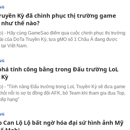
NG
ruyền Kỳ đã chinh phục thị trường game
 như thế nào?
 - Hãy cùng GameSao điểm qua cuộc chinh phục thị trường
ài của DoTa Truyền Kỳ, tựa gMO số 1 Châu Á đang được
 tại Việt Nam.
NG
há tính công bằng trong Đấu trường LoL
 Kỳ
 - “Tính năng Đấu trường trong LoL Truyền Kỳ sẽ đưa game
khỏi nỗi lo sợ bị đồng đội AFK, bỏ Team khi tham gia đua Top,
xếp hạng”
NG
o Can Lộ Lộ bất ngờ hóa đại sứ hình ảnh Mỹ