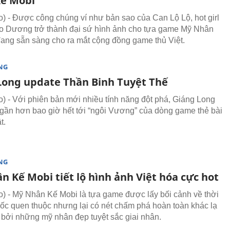
ế Mobi
 - Được công chúng ví như bản sao của Can Lộ Lộ, hot girl
 Dương trở thành đại sứ hình ảnh cho tựa game Mỹ Nhân
ang sẵn sàng cho ra mắt cộng đồng game thủ Việt.
NG
Long update Thần Binh Tuyệt Thế
 - Với phiên bản mới nhiều tính năng đột phá, Giáng Long
 gần hơn bao giờ hết tới “ngôi Vương” của dòng game thẻ bài
t.
NG
 Kế Mobi tiết lộ hình ảnh Việt hóa cực hot
 - Mỹ Nhân Kế Mobi là tựa game được lấy bối cảnh về thời
ốc quen thuộc nhưng lại có nét chấm phá hoàn toàn khác lạ
t bởi những mỹ nhân đẹp tuyệt sắc giai nhân.