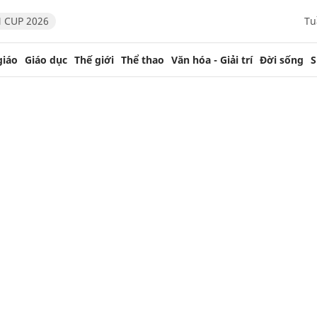
 CUP 2026
Tu
giáo
Giáo dục
Thế giới
Thể thao
Văn hóa - Giải trí
Đời sống
S