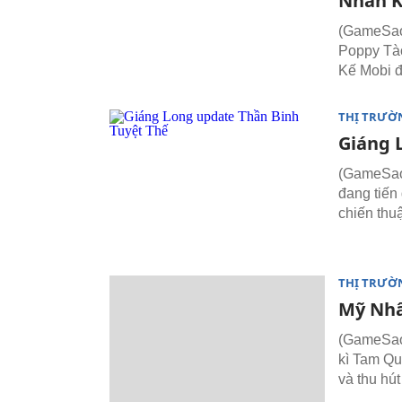
Nhân K
(GameSao)
Poppy Tào
Kế Mobi đ
THỊ TRƯỜ
Giáng 
(GameSao)
đang tiến
chiến thuậ
THỊ TRƯỜ
Mỹ Nhân
(GameSao)
kì Tam Qu
và thu hú