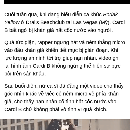
Cuối tuần qua, khi đang biểu diễn ca khúc
Bodak
Yellow
ở Drai's Beachclub tại Las Vegas (Mỹ), Cardi
B bất ngờ bị khán giả hất cốc nước vào người.
Quá tức giận, rapper ngừng hát và ném thẳng micro
vào đầu khán giả khiến tiết mục bị gián đoạn. Khi
lực lượng an ninh tới trợ giúp nạn nhân, video ghi
lại hình ảnh Cardi B không ngừng thể hiện sự bực
bội trên sân khấu.
Sau buổi diễn, nữ ca sĩ đã đăng một video cho thấy
góc nhìn khác về việc cô ném micro về phía khán
giả, cho thấy nạn nhân cố tình hất cốc nước vào
Cardi B chứ không phải vô tình vì quá khích.