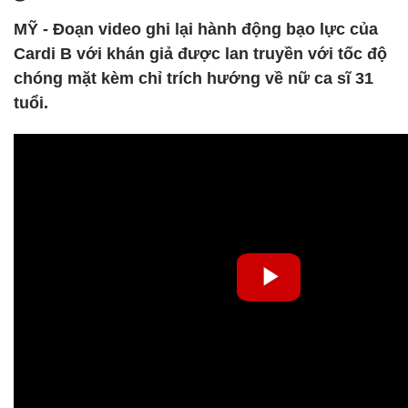
MỸ - Đoạn video ghi lại hành động bạo lực của
Cardi B với khán giả được lan truyền với tốc độ
chóng mặt kèm chỉ trích hướng về nữ ca sĩ 31
tuổi.