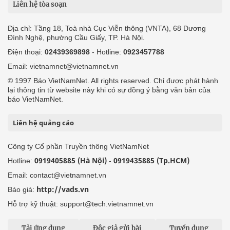
Liên hệ tòa soạn
Địa chỉ: Tầng 18, Toà nhà Cục Viễn thông (VNTA), 68 Dương
Đình Nghệ, phường Cầu Giấy, TP. Hà Nội.
Điện thoại:
02439369898
- Hotline:
0923457788
Email: vietnamnet@vietnamnet.vn
© 1997 Báo VietNamNet. All rights reserved. Chỉ được phát hành
lại thông tin từ website này khi có sự đồng ý bằng văn bản của
báo VietNamNet.
Liên hệ quảng cáo
Công ty Cổ phần Truyền thông VietNamNet
0919405885 (Hà Nội)
0919435885 (Tp.HCM)
Hotline:
-
Email: contact@vietnamnet.vn
http://vads.vn
Báo giá:
Hỗ trợ kỹ thuật: support@tech.vietnamnet.vn
Tải ứng dụng
Độc giả gửi bài
Tuyển dụng