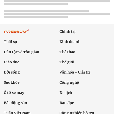
Chính trị
Thời sự
Kinh doanh
Dân tộc và Tôn giáo
Thể thao
Giáo dục
Thế giới
Đời sống
Văn hóa - Giải trí
Sức khỏe
Công nghệ
Ô tô xe máy
Du lịch
Bất động sản
Bạn đọc
Tuần Việt Nam
Công nghiệp hỗ trợ