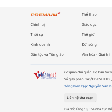
Thể thao
Chính trị
Giáo dục
Thời sự
Thế giới
Kinh doanh
Đời sống
Dân tộc và Tôn giáo
Văn hóa - Giải trí
Cơ quan chủ quản: Bộ Dân tộc v
Số giấy phép: 146/GP-BVHTTDL,
Tổng biên tập: Nguyễn Văn B
Liên hệ tòa soạn
Địa chỉ: Tầng 18, Toà nhà Cục 