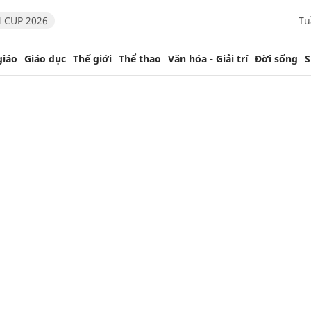
 CUP 2026
Tu
giáo
Giáo dục
Thế giới
Thể thao
Văn hóa - Giải trí
Đời sống
S