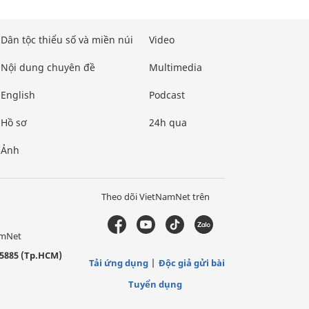
Dân tộc thiểu số và miền núi
Video
Nội dung chuyên đề
Multimedia
English
Podcast
Hồ sơ
24h qua
Ảnh
Theo dõi VietNamNet trên
amNet
5885 (Tp.HCM)
Tải ứng dụng
Độc giả gửi bài
Tuyển dụng