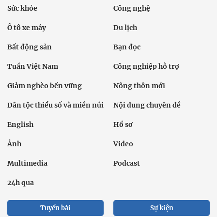
Sức khỏe
Công nghệ
Ô tô xe máy
Du lịch
Bất động sản
Bạn đọc
Tuần Việt Nam
Công nghiệp hỗ trợ
Giảm nghèo bền vững
Nông thôn mới
Dân tộc thiểu số và miền núi
Nội dung chuyên đề
English
Hồ sơ
Ảnh
Video
Multimedia
Podcast
24h qua
Tuyến bài
Sự kiện