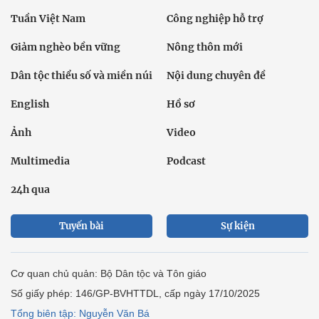
Tuần Việt Nam
Công nghiệp hỗ trợ
Giảm nghèo bền vững
Nông thôn mới
Dân tộc thiểu số và miền núi
Nội dung chuyên đề
English
Hồ sơ
Ảnh
Video
Multimedia
Podcast
24h qua
Tuyến bài
Sự kiện
Cơ quan chủ quản: Bộ Dân tộc và Tôn giáo
Số giấy phép: 146/GP-BVHTTDL, cấp ngày 17/10/2025
Tổng biên tập: Nguyễn Văn Bá