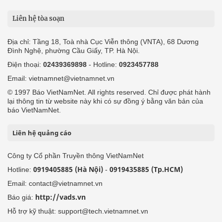
Liên hệ tòa soạn
Địa chỉ: Tầng 18, Toà nhà Cục Viễn thông (VNTA), 68 Dương
Đình Nghệ, phường Cầu Giấy, TP. Hà Nội.
Điện thoại:
02439369898
- Hotline:
0923457788
Email: vietnamnet@vietnamnet.vn
© 1997 Báo VietNamNet. All rights reserved. Chỉ được phát hành
lại thông tin từ website này khi có sự đồng ý bằng văn bản của
báo VietNamNet.
Liên hệ quảng cáo
Công ty Cổ phần Truyền thông VietNamNet
0919405885 (Hà Nội)
0919435885 (Tp.HCM)
Hotline:
-
Email: contact@vietnamnet.vn
http://vads.vn
Báo giá:
Hỗ trợ kỹ thuật: support@tech.vietnamnet.vn