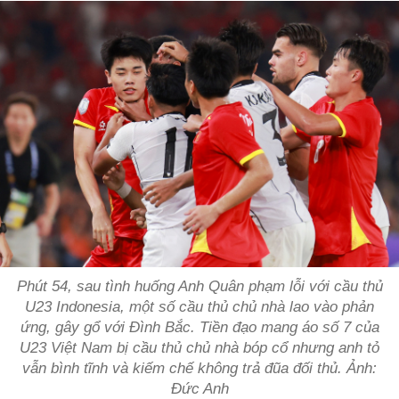
Phút 54, sau tình huống Anh Quân phạm lỗi với cầu thủ
U23 Indonesia, một số cầu thủ chủ nhà lao vào phản
ứng, gây gổ với Đình Bắc. Tiền đạo mang áo số 7 của
U23 Việt Nam bị cầu thủ chủ nhà bóp cổ nhưng anh tỏ
vẫn bình tĩnh và kiếm chế không trả đũa đối thủ. Ảnh:
Đức Anh