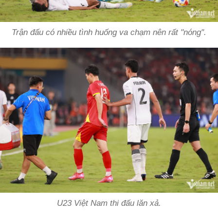
Trận đấu có nhiều tình huống va chạm nên rất "nóng".
U23 Việt Nam thi đấu lăn xả.