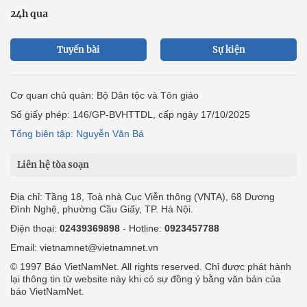
24h qua
Tuyến bài
Sự kiện
Cơ quan chủ quản: Bộ Dân tộc và Tôn giáo
Số giấy phép: 146/GP-BVHTTDL, cấp ngày 17/10/2025
Tổng biên tập: Nguyễn Văn Bá
Liên hệ tòa soạn
Địa chỉ: Tầng 18, Toà nhà Cục Viễn thông (VNTA), 68 Dương
Đình Nghệ, phường Cầu Giấy, TP. Hà Nội.
Điện thoại:
02439369898
- Hotline:
0923457788
Email: vietnamnet@vietnamnet.vn
© 1997 Báo VietNamNet. All rights reserved. Chỉ được phát hành
lại thông tin từ website này khi có sự đồng ý bằng văn bản của
báo VietNamNet.