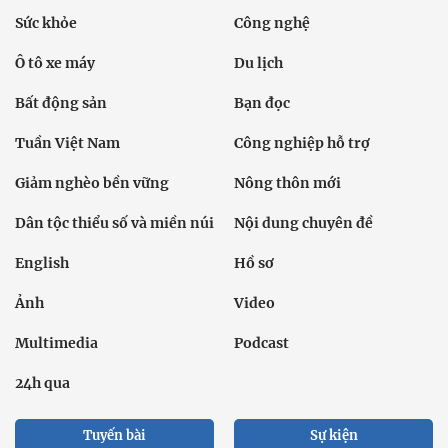
Sức khỏe
Công nghệ
Ô tô xe máy
Du lịch
Bất động sản
Bạn đọc
Tuần Việt Nam
Công nghiệp hỗ trợ
Giảm nghèo bền vững
Nông thôn mới
Dân tộc thiểu số và miền núi
Nội dung chuyên đề
English
Hồ sơ
Ảnh
Video
Multimedia
Podcast
24h qua
Tuyến bài
Sự kiện