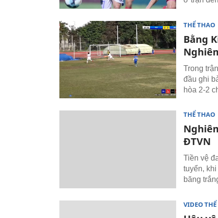
THỂ THAO
Bằng K
Nghiê
Trong trậ
đầu ghi b
hòa 2-2 c
THỂ THAO
Nghiêm
ĐTVN
Tiền vệ đ
tuyển, khi
băng trắng
VIDEO THỂ