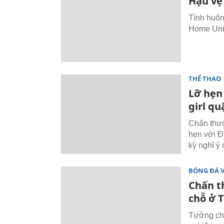
Hậu vệ
Tình huốn
Home Unit
THỂ THAO
Lỡ hẹn
girl q
Chấn thươ
hẹn với Đ
kỳ nghỉ ý 
BÓNG ĐÁ 
Chấn t
chỗ ở 
Tưởng chừ