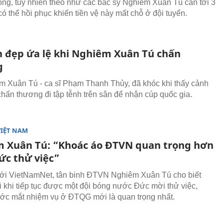
ọng, tuy nhiên theo như các bác sỹ Nghiêm Xuân Tú cần tới 3
ó thể hồi phục khiến tiền vệ này mất chỗ ở đội tuyển.
h đẹp ứa lệ khi Nghiêm Xuân Tú chấn
g
 Xuân Tú - ca sĩ Phạm Thanh Thủy, đã khóc khi thấy cảnh
hấn thương đi tập tễnh trên sân để nhận cúp quốc gia.
VIỆT NAM
 Xuân Tú: “Khoác áo ĐTVN quan trọng hơn
ức thử việc”
với VietNamNet, tân binh ĐTVN Nghiêm Xuân Tú cho biết
ui khi tiếp tục được một đội bóng nước Đức mời thử việc,
ớc mắt nhiệm vụ ở ĐTQG mới là quan trọng nhất.