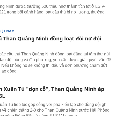
g Ninh được thưởng 500 triệu nhờ thành tích tốt ở LS V-
21 trong bối cảnh hàng loạt cầu thủ bị nợ lương, thưởng.
VIỆT NAM
ủ Than Quảng Ninh đồng loạt đòi nợ đội
 các cầu thủ Than Quảng Ninh đồng loạt đăng tải tâm thư gửi
đạo đội bóng và địa phương, yêu cầu được giải quyết vấn đề
 Nếu không họ sẽ không thi đấu và đơn phương chấm dứt
lao động.
 Xuân Tú "dọn cỗ", Than Quảng Ninh áp
GL
ân Tú tiếp tục góp công với pha kiến tạo cho đồng đội ghi
 về chiến thắng 2-0 cho Than Quảng Ninh trước Hải Phòng
rby vùng Đông Bắc, ở vòng 6 LS V-League.