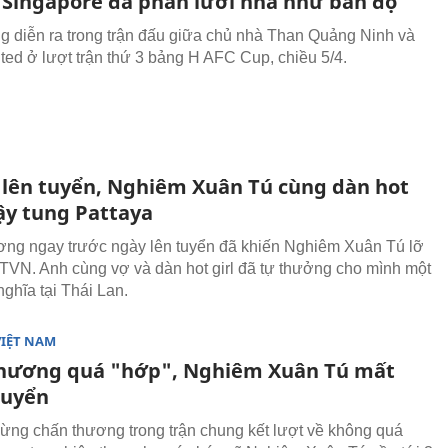
 Singapore đá phản lưới nhà như bán độ
g diễn ra trong trận đấu giữa chủ nhà Than Quảng Ninh và
ed ở lượt trận thứ 3 bảng H AFC Cup, chiều 5/4.
 lên tuyển, Nghiêm Xuân Tú cùng dàn hot
uậy tung Pattaya
ng ngay trước ngày lên tuyển đã khiến Nghiêm Xuân Tú lỡ
TVN. Anh cùng vợ và dàn hot girl đã tự thưởng cho mình một
nghĩa tại Thái Lan.
VIỆT NAM
hương quá "hớp", Nghiêm Xuân Tú mất
Tuyển
ng chấn thương trong trận chung kết lượt về không quá