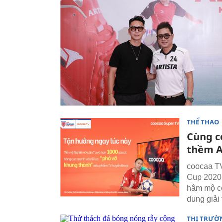
THỂ THAO
Cùng c
thềm A
coocaa TV
Cup 2020 
hâm mộ có
dung giải 
THỊ TRƯỜ