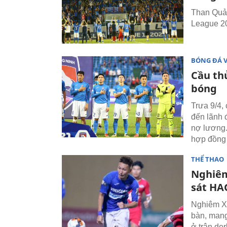
Than Quản
League 20
BÓNG ĐÁ 
Cầu th
bóng
Trưa 9/4,
đến lãnh 
nợ lương.
hợp đồng 
THỂ THAO
Nghiêm
sát HA
Nghiêm Xu
bàn, mang
ở trận de