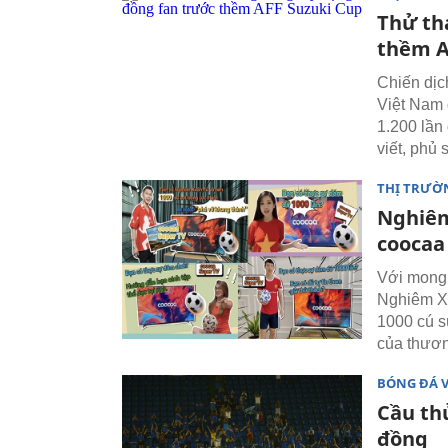
Thử th
thềm A
Chiến dịc
Việt Nam đ
1.200 lần
viết, phủ
THỊ TRƯỜ
Nghiêm
coocaa
Với mong 
Nghiêm Xu
1000 cú s
của thươn
BÓNG ĐÁ 
Cầu th
đồng