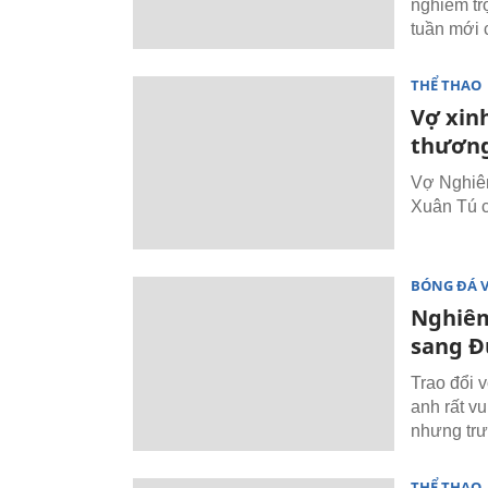
nghiêm tr
tuần mới c
THỂ THAO
Vợ xin
thươn
Vợ Nghiêm
Xuân Tú c
BÓNG ĐÁ 
Nghiêm
sang Đ
Trao đổi 
anh rất v
nhưng trư
THỂ THAO