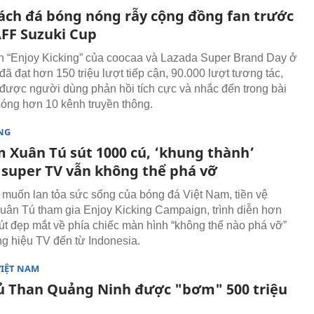
ách đá bóng nóng rẫy cộng đồng fan trước
FF Suzuki Cup
h “Enjoy Kicking” của coocaa và Lazada Super Brand Day ở
ã đạt hơn 150 triệu lượt tiếp cận, 90.000 lượt tương tác,
 được người dùng phản hồi tích cực và nhắc đến trong bài
 sóng hơn 10 kênh truyền thông.
NG
 Xuân Tú sút 1000 cú, ‘khung thành’
 super TV vẫn không thể phá vỡ
muốn lan tỏa sức sống của bóng đá Việt Nam, tiền vệ
ân Tú tham gia Enjoy Kicking Campaign, trình diễn hơn
út đẹp mắt về phía chiếc màn hình “không thể nào phá vỡ”
g hiệu TV đến từ Indonesia.
VIỆT NAM
ủ Than Quảng Ninh được "bơm" 500 triệu