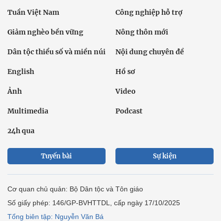
Tuần Việt Nam
Công nghiệp hỗ trợ
Giảm nghèo bền vững
Nông thôn mới
Dân tộc thiểu số và miền núi
Nội dung chuyên đề
English
Hồ sơ
Ảnh
Video
Multimedia
Podcast
24h qua
Tuyến bài
Sự kiện
Cơ quan chủ quản: Bộ Dân tộc và Tôn giáo
Số giấy phép: 146/GP-BVHTTDL, cấp ngày 17/10/2025
Tổng biên tập: Nguyễn Văn Bá