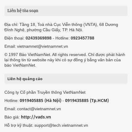
Liên hệ tòa soạn
Địa chỉ: Tầng 18, Toà nhà Cục Viễn thông (VNTA), 68 Dương
Đình Nghệ, phường Cầu Giấy, TP. Hà Nội.
Điện thoại:
02439369898
- Hotline:
0923457788
Email: vietnamnet@vietnamnet.vn
© 1997 Báo VietNamNet. All rights reserved. Chỉ được phát hành
lại thông tin từ website này khi có sự đồng ý bằng văn bản của
báo VietNamNet.
Liên hệ quảng cáo
Công ty Cổ phần Truyền thông VietNamNet
0919405885 (Hà Nội)
0919435885 (Tp.HCM)
Hotline:
-
Email: contact@vietnamnet.vn
http://vads.vn
Báo giá:
Hỗ trợ kỹ thuật: support@tech.vietnamnet.vn