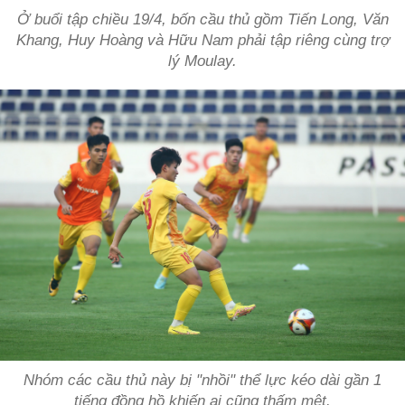
Ở buổi tập chiều 19/4, bốn cầu thủ gồm Tiến Long, Văn
Khang, Huy Hoàng và Hữu Nam phải tập riêng cùng trợ
lý Moulay.
Nhóm các cầu thủ này bị "nhồi" thể lực kéo dài gần 1
tiếng đồng hồ khiến ai cũng thấm mệt.