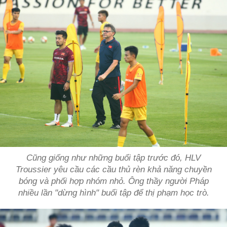
Cũng giống như những buổi tập trước đó, HLV
Troussier yêu cầu các cầu thủ rèn khả năng chuyền
bóng và phối hợp nhóm nhỏ. Ông thầy người Pháp
nhiều lần "dừng hình" buổi tập để thị phạm học trò.