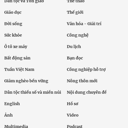
Dân tộc và Tôn giáo
Thể thao
Giáo dục
Thế giới
Đời sống
Văn hóa - Giải trí
Sức khỏe
Công nghệ
Ô tô xe máy
Du lịch
Bất động sản
Bạn đọc
Tuần Việt Nam
Công nghiệp hỗ trợ
Giảm nghèo bền vững
Nông thôn mới
Dân tộc thiểu số và miền núi
Nội dung chuyên đề
English
Hồ sơ
Ảnh
Video
Multimedia
Podcast