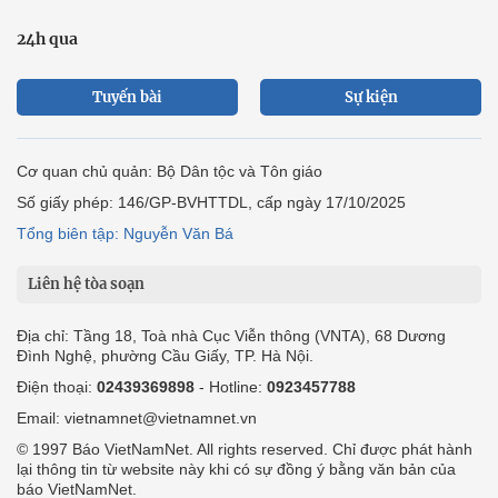
24h qua
Tuyến bài
Sự kiện
Cơ quan chủ quản: Bộ Dân tộc và Tôn giáo
Số giấy phép: 146/GP-BVHTTDL, cấp ngày 17/10/2025
Tổng biên tập: Nguyễn Văn Bá
Liên hệ tòa soạn
Địa chỉ: Tầng 18, Toà nhà Cục Viễn thông (VNTA), 68 Dương
Đình Nghệ, phường Cầu Giấy, TP. Hà Nội.
Điện thoại:
02439369898
- Hotline:
0923457788
Email: vietnamnet@vietnamnet.vn
© 1997 Báo VietNamNet. All rights reserved. Chỉ được phát hành
lại thông tin từ website này khi có sự đồng ý bằng văn bản của
báo VietNamNet.