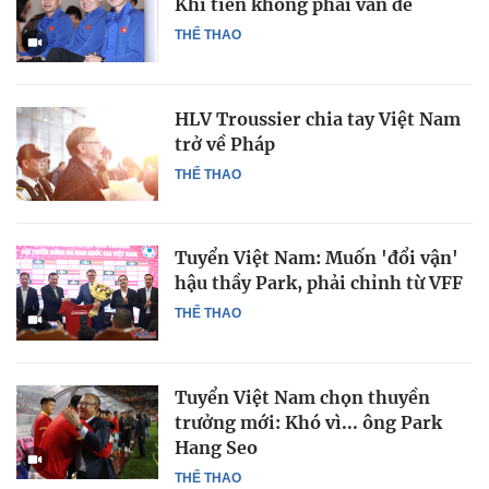
Khi tiền không phải vấn đề
THỂ THAO
HLV Troussier chia tay Việt Nam
trở về Pháp
THỂ THAO
Tuyển Việt Nam: Muốn 'đổi vận'
hậu thầy Park, phải chỉnh từ VFF
THỂ THAO
Tuyển Việt Nam chọn thuyền
trưởng mới: Khó vì... ông Park
Hang Seo
THỂ THAO