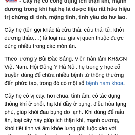
- Cây hẹ có công dụng ích thận khí, mạnh
dương trong khi hạt hẹ là dược liệu rất hữu hiệu
trị chứng di tinh, mộng tinh, tinh yếu do hư lao.
Cây hẹ (tên gọi khác là cửu thái, cửu thái tử, khởi
dương thảo,…) là loại rau gia vị quen thuộc được
dùng nhiều trong các món ăn.
Theo lương y Bùi Đắc Sáng, Viện hàn lâm KH&CN
Việt Nam, Hội Đông Y Hà Nội, hẹ trong y học cổ
truyền dùng để chữa nhiều bệnh từ thông thường
đến phức tạp, trong đó có một số
bệnh nam khoa
.
Cây hẹ có vị cay, hơi chua, tính ấm, có tác dụng
thông khí ở phổi, hạ khí đầy ở bụng, điều hòa tạng
phủ, giúp khỏi đau bụng do lạnh. Khi dùng để nấu
ăn, loại cây này giúp ích thận khí, mạnh dương,
khỏi tiết tinh và ấm khỏe lưng gối; luộc xào với