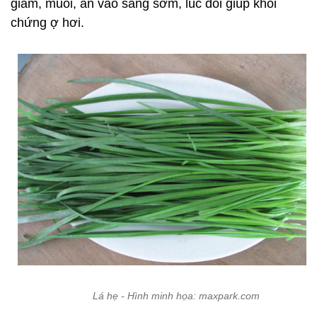
giấm, muối, ăn vào sáng sớm, lúc đói giúp khỏi
chứng ợ hơi.
Lá hẹ - Hình minh họa: maxpark.com