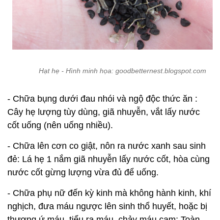
Hạt hẹ - Hình minh họa: goodbetternest.blogspot.com
- Chữa bụng dưới đau nhói và ngộ độc thức ăn :
Cây hẹ lượng tùy dùng, giã nhuyễn, vắt lấy nước
cốt uống (nên uống nhiều).
- Chữa lên cơn co giật, nôn ra nước xanh sau sinh
đẻ: Lá hẹ 1 nắm giã nhuyễn lấy nước cốt, hòa cùng
nước cốt gừng lượng vừa đủ để uống.
- Chữa phụ nữ đến kỳ kinh mà không hành kinh, khí
nghịch, đưa máu ngược lên sinh thổ huyết, hoặc bị
thương ứ máu, tiểu ra máu, chảy máu cam: Toàn