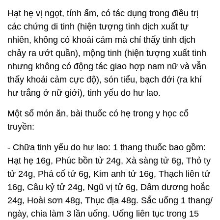
Hạt hẹ vị ngọt, tính ấm, có tác dụng trong điều trị
các chứng di tinh (hiện tượng tinh dịch xuất tự
nhiên, không có khoái cảm mà chỉ thấy tinh dịch
chảy ra ướt quần), mộng tinh (hiện tượng xuất tinh
nhưng không có động tác giao hợp nam nữ và vẫn
thấy khoái cảm cực độ), són tiểu, bạch đới (ra khí
hư trắng ở nữ giới), tinh yếu do hư lao.
Một số món ăn, bài thuốc có hẹ trong y học cổ
truyền:
- Chữa tinh yếu do hư lao: 1 thang thuốc bao gồm:
Hạt hẹ 16g, Phúc bồn tử 24g, Xà sàng tử 6g, Thỏ ty
tử 24g, Phá cố tử 6g, Kim anh tử 16g, Thạch liên tử
16g, Câu kỷ tử 24g, Ngũ vị tử 6g, Dâm dương hoắc
24g, Hoài sơn 48g, Thục địa 48g. Sắc uống 1 thang/
ngày, chia làm 3 lần uống. Uống liên tục trong 15