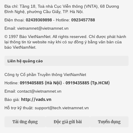
Địa chỉ: Tầng 18, Toà nhà Cục Viễn thông (VNTA), 68 Dương
Đình Nghệ, phường Cầu Giấy, TP. Hà Nội.
Điện thoại:
02439369898
- Hotline:
0923457788
Email: vietnamnet@vietnamnet.vn
© 1997 Báo VietNamNet. All rights reserved. Chỉ được phát hành
lại thông tin từ website này khi có sự đồng ý bằng văn bản của
báo VietNamNet.
Liên hệ quảng cáo
Công ty Cổ phần Truyền thông VietNamNet
0919405885 (Hà Nội)
0919435885 (Tp.HCM)
Hotline:
-
Email: contact@vietnamnet.vn
http://vads.vn
Báo giá:
Hỗ trợ kỹ thuật: support@tech.vietnamnet.vn
Tải ứng dụng
Độc giả gửi bài
Tuyển dụng