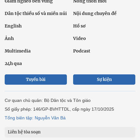
Giảm nghèo bền vững
Nông thôn mới
Dân tộc thiểu số và miền núi
Nội dung chuyên đề
English
Hồ sơ
Ảnh
Video
Multimedia
Podcast
24h qua
Tuyến bài
Sự kiện
Cơ quan chủ quản: Bộ Dân tộc và Tôn giáo
Số giấy phép: 146/GP-BVHTTDL, cấp ngày 17/10/2025
Tổng biên tập: Nguyễn Văn Bá
Liên hệ tòa soạn