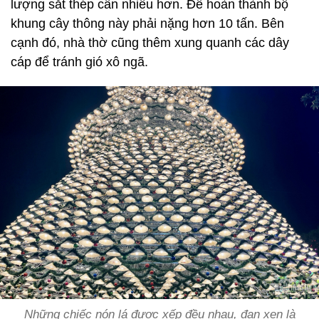
lượng sắt thép cần nhiều hơn. Để hoàn thành bộ
khung cây thông này phải nặng hơn 10 tấn. Bên
cạnh đó, nhà thờ cũng thêm xung quanh các dây
cáp để tránh gió xô ngã.
Những chiếc nón lá được xếp đều nhau, đan xen là