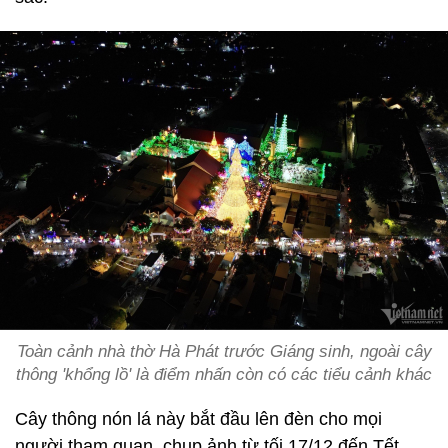
Toàn cảnh nhà thờ Hà Phát trước Giáng sinh, ngoài cây
thông 'khổng lồ' là điểm nhấn còn có các tiểu cảnh khác
Cây thông nón lá này bắt đầu lên đèn cho mọi
người tham quan, chụp ảnh từ tối 17/12 đến Tết