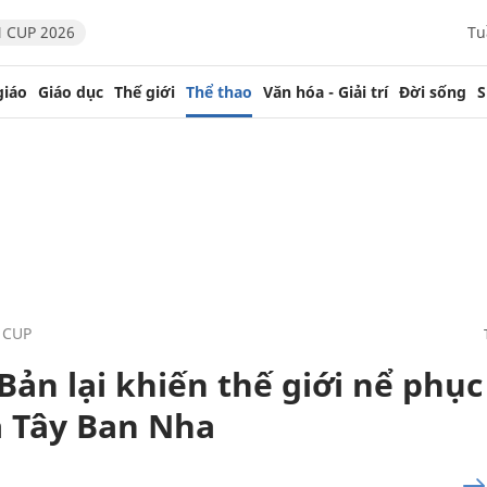
 CUP 2026
Tu
giáo
Giáo dục
Thế giới
Thể thao
Văn hóa - Giải trí
Đời sống
S
 CUP
ản lại khiến thế giới nể phục
ạ Tây Ban Nha