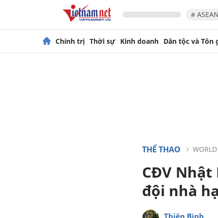
# ASEAN
Chính trị
Thời sự
Kinh doanh
Dân tộc và Tôn 
THỂ THAO
WORLD
CĐV Nhật B
đội nhà h
Thiên Bình