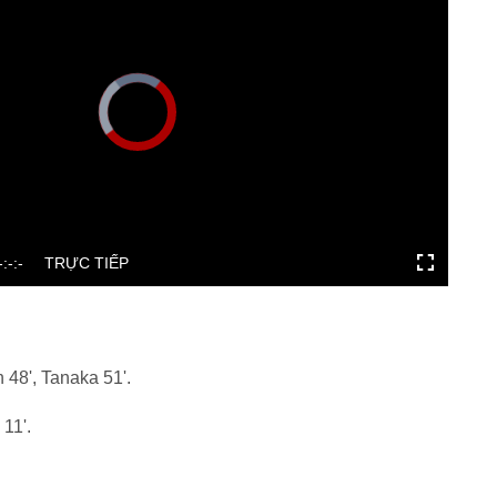
 48', Tanaka 51'.
11'.