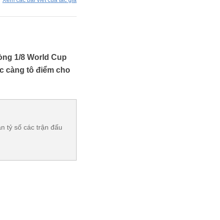
Xem các bài viết của tác giả
vòng 1/8 World Cup
c càng tô điểm cho
 tỷ số các trận đấu