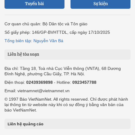
Tuyến bài
Sự kiện
Cơ quan chủ quản: Bộ Dân tộc và Tôn giáo
Số giấy phép: 146/GP-BVHTTDL, cấp ngày 17/10/2025
Tổng biên tập: Nguyễn Văn Bá
Liên hệ tòa soạn
Địa chỉ: Tầng 18, Toà nhà Cục Viễn thông (VNTA), 68 Dương
Đình Nghệ, phường Cầu Giấy, TP. Hà Nội.
Điện thoại:
02439369898
- Hotline:
0923457788
Email: vietnamnet@vietnamnet.vn
© 1997 Báo VietNamNet. All rights reserved. Chỉ được phát hành
lại thông tin từ website này khi có sự đồng ý bằng văn bản của
báo VietNamNet.
Liên hệ quảng cáo