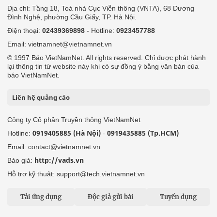
Địa chỉ: Tầng 18, Toà nhà Cục Viễn thông (VNTA), 68 Dương
Đình Nghệ, phường Cầu Giấy, TP. Hà Nội.
Điện thoại:
02439369898
- Hotline:
0923457788
Email: vietnamnet@vietnamnet.vn
© 1997 Báo VietNamNet. All rights reserved. Chỉ được phát hành
lại thông tin từ website này khi có sự đồng ý bằng văn bản của
báo VietNamNet.
Liên hệ quảng cáo
Công ty Cổ phần Truyền thông VietNamNet
0919405885 (Hà Nội)
0919435885 (Tp.HCM)
Hotline:
-
Email: contact@vietnamnet.vn
http://vads.vn
Báo giá:
Hỗ trợ kỹ thuật: support@tech.vietnamnet.vn
Tải ứng dụng
Độc giả gửi bài
Tuyển dụng