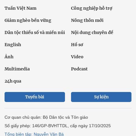
Tuần Việt Nam
Công nghiệp hỗ trợ
Giảm nghèo bền vững
Nông thôn mới
Dân tộc thiểu số và miền núi
Nội dung chuyên đề
English
Hồ sơ
Ảnh
Video
Multimedia
Podcast
24h qua
Tuyến bài
Sự kiện
Cơ quan chủ quản: Bộ Dân tộc và Tôn giáo
Số giấy phép: 146/GP-BVHTTDL, cấp ngày 17/10/2025
Tổng biên tập: Nguyễn Văn Bá