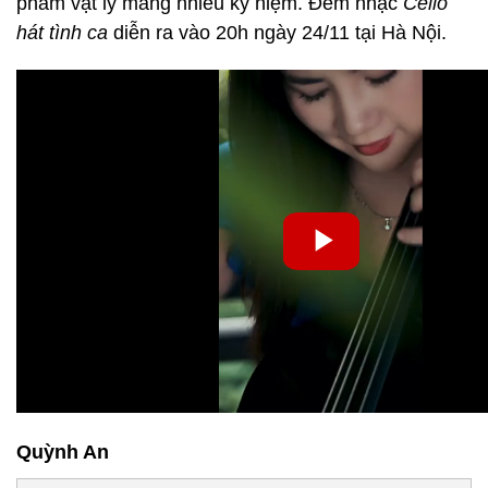
phẩm vật lý mang nhiều kỷ niệm. Đêm nhạc
Cello
hát tình ca
diễn ra vào 20h ngày 24/11 tại Hà Nội.
Quỳnh An