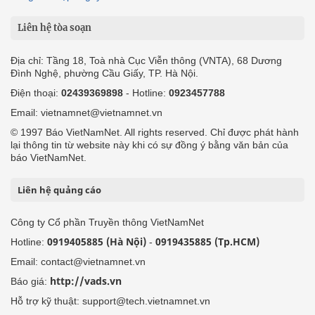
Liên hệ tòa soạn
Địa chỉ: Tầng 18, Toà nhà Cục Viễn thông (VNTA), 68 Dương
Đình Nghệ, phường Cầu Giấy, TP. Hà Nội.
Điện thoại:
02439369898
- Hotline:
0923457788
Email: vietnamnet@vietnamnet.vn
© 1997 Báo VietNamNet. All rights reserved. Chỉ được phát hành
lại thông tin từ website này khi có sự đồng ý bằng văn bản của
báo VietNamNet.
Liên hệ quảng cáo
Công ty Cổ phần Truyền thông VietNamNet
0919405885 (Hà Nội)
0919435885 (Tp.HCM)
Hotline:
-
Email: contact@vietnamnet.vn
http://vads.vn
Báo giá:
Hỗ trợ kỹ thuật: support@tech.vietnamnet.vn