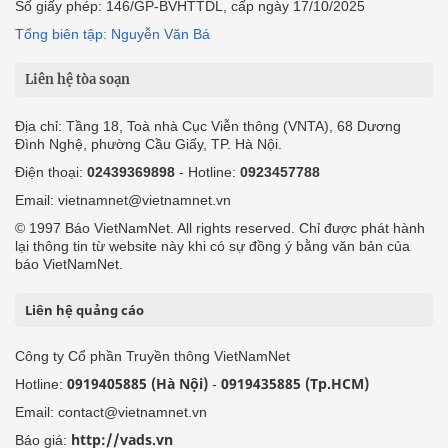
Số giấy phép: 146/GP-BVHTTDL, cấp ngày 17/10/2025
Tổng biên tập: Nguyễn Văn Bá
Liên hệ tòa soạn
Địa chỉ: Tầng 18, Toà nhà Cục Viễn thông (VNTA), 68 Dương
Đình Nghệ, phường Cầu Giấy, TP. Hà Nội.
Điện thoại:
02439369898
- Hotline:
0923457788
Email: vietnamnet@vietnamnet.vn
© 1997 Báo VietNamNet. All rights reserved. Chỉ được phát hành
lại thông tin từ website này khi có sự đồng ý bằng văn bản của
báo VietNamNet.
Liên hệ quảng cáo
Công ty Cổ phần Truyền thông VietNamNet
0919405885 (Hà Nội)
0919435885 (Tp.HCM)
Hotline:
-
Email: contact@vietnamnet.vn
http://vads.vn
Báo giá: