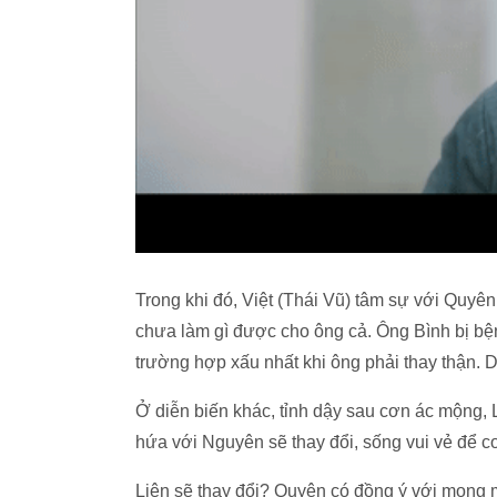
Trong khi đó, Việt (Thái Vũ) tâm sự với Quy
chưa làm gì được cho ông cả. Ông Bình bị bệ
trường hợp xấu nhất khi ông phải thay thận.
Ở diễn biến khác, tỉnh dậy sau cơn ác mộng,
hứa với Nguyên sẽ thay đổi, sống vui vẻ để co
Liên sẽ thay đổi? Quyên có đồng ý với mong m