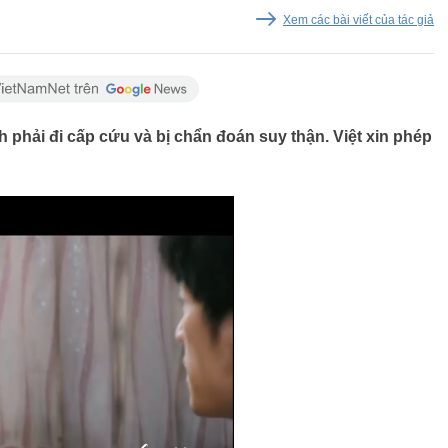
Xem các bài viết của tác giả
h phải đi cấp cứu và bị chẩn đoán suy thận. Việt xin phép