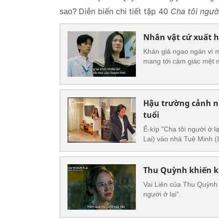
Diễn biến chi tiết tập 40
Cha tôi ngườ
sao?
Nhân vật cứ xuất hi
Khán giả ngao ngán vì mỗ
mang tới cảm giác mệt m
Hậu trường cảnh n
tuổi
Ê-kíp "Cha tôi người ở 
Lai) vào nhà Tuệ Minh (
Thu Quỳnh khiến kh
Vai Liên của Thu Quỳnh 
người ở lại".