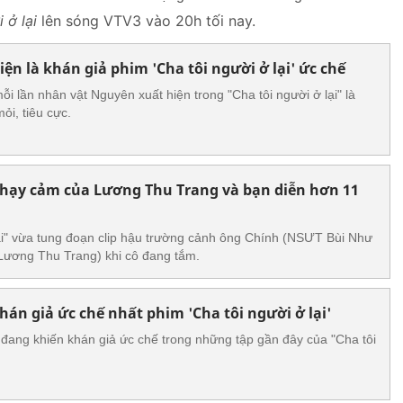
i ở lại
lên sóng VTV3 vào 20h tối nay.
ện là khán giả phim 'Cha tôi người ở lại' ức chế
i lần nhân vật Nguyên xuất hiện trong "Cha tôi người ở lại" là
ỏi, tiêu cực.
hạy cảm của Lương Thu Trang và bạn diễn hơn 11
lại" vừa tung đoạn clip hậu trường cảnh ông Chính (NSƯT Bùi Như
Lương Thu Trang) khi cô đang tắm.
án giả ức chế nhất phim 'Cha tôi người ở lại'
đang khiến khán giả ức chế trong những tập gần đây của "Cha tôi