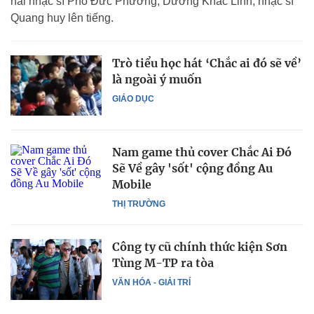
hai nhạc sĩ Phó Đức Phương, Dương Khắc Linh, nhạc sĩ
Quang huy lên tiếng.
Trò tiểu học hát ‘Chắc ai đó sẽ về’
là ngoài ý muốn
GIÁO DỤC
Nam game thủ cover Chắc Ai Đó
Sẽ Về gây 'sốt' cộng đồng Au
Mobile
THỊ TRƯỜNG
Công ty cũ chính thức kiện Sơn
Tùng M-TP ra tòa
VĂN HÓA - GIẢI TRÍ