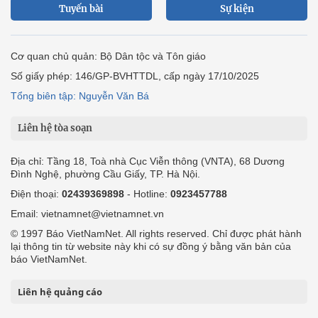
Tuyến bài
Sự kiện
Cơ quan chủ quản: Bộ Dân tộc và Tôn giáo
Số giấy phép: 146/GP-BVHTTDL, cấp ngày 17/10/2025
Tổng biên tập: Nguyễn Văn Bá
Liên hệ tòa soạn
Địa chỉ: Tầng 18, Toà nhà Cục Viễn thông (VNTA), 68 Dương
Đình Nghệ, phường Cầu Giấy, TP. Hà Nội.
Điện thoại:
02439369898
- Hotline:
0923457788
Email: vietnamnet@vietnamnet.vn
© 1997 Báo VietNamNet. All rights reserved. Chỉ được phát hành
lại thông tin từ website này khi có sự đồng ý bằng văn bản của
báo VietNamNet.
Liên hệ quảng cáo