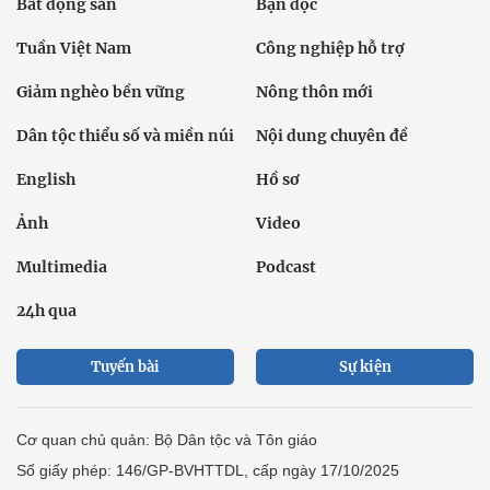
Bất động sản
Bạn đọc
Tuần Việt Nam
Công nghiệp hỗ trợ
Giảm nghèo bền vững
Nông thôn mới
Dân tộc thiểu số và miền núi
Nội dung chuyên đề
English
Hồ sơ
Ảnh
Video
Multimedia
Podcast
24h qua
Tuyến bài
Sự kiện
Cơ quan chủ quản: Bộ Dân tộc và Tôn giáo
Số giấy phép: 146/GP-BVHTTDL, cấp ngày 17/10/2025