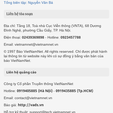
Tổng biên tập: Nguyễn Văn Bá
Liên hệ tòa soạn
Địa chỉ: Tầng 18, Toà nhà Cục Viễn thông (VNTA), 68 Dương
Đình Nghệ, phường Cầu Giấy, TP. Hà Nội.
Điện thoại:
02439369898
- Hotline:
0923457788
Email: vietnamnet@vietnamnet.vn
© 1997 Báo VietNamNet. All rights reserved. Chỉ được phát hành
lại thông tin từ website này khi có sự đồng ý bằng văn bản của
báo VietNamNet.
Liên hệ quảng cáo
Công ty Cổ phần Truyền thông VietNamNet
0919405885 (Hà Nội)
0919435885 (Tp.HCM)
Hotline:
-
Email: contact@vietnamnet.vn
http://vads.vn
Báo giá:
Hỗ trợ kỹ thuật: support@tech.vietnamnet.vn