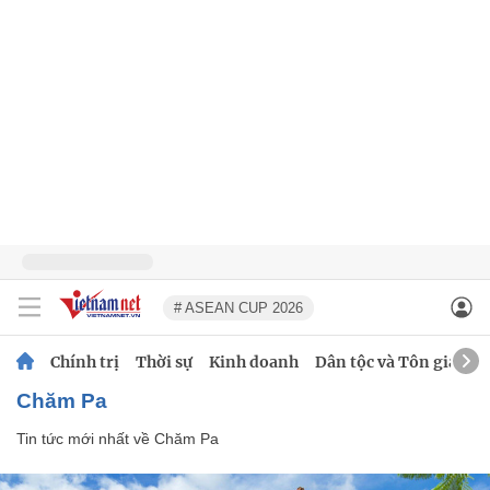
# ASEAN CUP 2026
Chính trị
Thời sự
Kinh doanh
Dân tộc và Tôn giáo
Chăm Pa
Tin tức mới nhất về
Chăm Pa