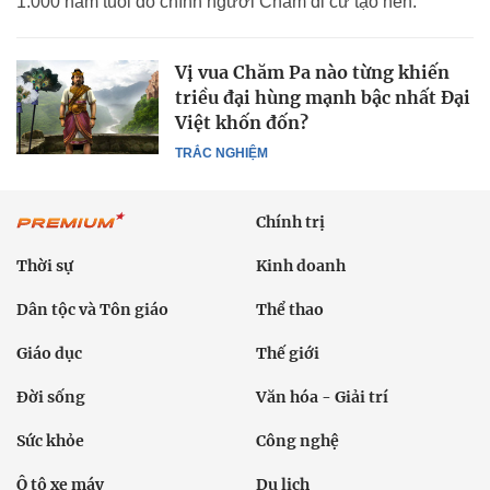
1.000 năm tuổi do chính người Chăm di cư tạo nên.
Vị vua Chăm Pa nào từng khiến
triều đại hùng mạnh bậc nhất Đại
Việt khốn đốn?
TRẮC NGHIỆM
Chính trị
Thời sự
Kinh doanh
Dân tộc và Tôn giáo
Thể thao
Giáo dục
Thế giới
Đời sống
Văn hóa - Giải trí
Sức khỏe
Công nghệ
Ô tô xe máy
Du lịch