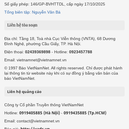
Số giấy phép: 146/GP-BVHTTDL, cấp ngày 17/10/2025
Tổng biên tập: Nguyễn Văn Bá
Liên hệ tòa soạn
Địa chỉ: Tầng 18, Toà nhà Cục Viễn thông (VNTA), 68 Dương
Đình Nghệ, phường Cầu Giấy, TP. Hà Nội.
Điện thoại:
02439369898
- Hotline:
0923457788
Email: vietnamnet@vietnamnet.vn
© 1997 Báo VietNamNet. All rights reserved. Chỉ được phát hành
lại thông tin từ website này khi có sự đồng ý bằng văn bản của
báo VietNamNet.
Liên hệ quảng cáo
Công ty Cổ phần Truyền thông VietNamNet
0919405885 (Hà Nội)
0919435885 (Tp.HCM)
Hotline:
-
Email: contact@vietnamnet.vn
http://vads.vn
Báo giá: