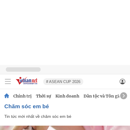
# ASEAN CUP 2026
Chính trị
Thời sự
Kinh doanh
Dân tộc và Tôn giáo
chăm sóc em bé
Tin tức mới nhất về
chăm sóc em bé