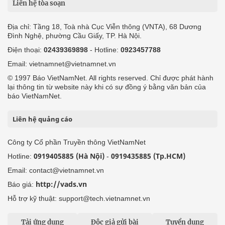
Liên hệ tòa soạn
Địa chỉ: Tầng 18, Toà nhà Cục Viễn thông (VNTA), 68 Dương
Đình Nghệ, phường Cầu Giấy, TP. Hà Nội.
Điện thoại:
02439369898
- Hotline:
0923457788
Email: vietnamnet@vietnamnet.vn
© 1997 Báo VietNamNet. All rights reserved. Chỉ được phát hành
lại thông tin từ website này khi có sự đồng ý bằng văn bản của
báo VietNamNet.
Liên hệ quảng cáo
Công ty Cổ phần Truyền thông VietNamNet
0919405885 (Hà Nội)
0919435885 (Tp.HCM)
Hotline:
-
Email: contact@vietnamnet.vn
http://vads.vn
Báo giá:
Hỗ trợ kỹ thuật: support@tech.vietnamnet.vn
Tải ứng dụng
Độc giả gửi bài
Tuyển dụng