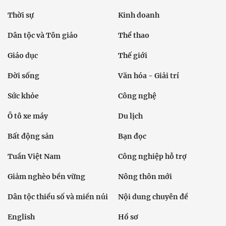
Thời sự
Kinh doanh
Dân tộc và Tôn giáo
Thể thao
Giáo dục
Thế giới
Đời sống
Văn hóa - Giải trí
Sức khỏe
Công nghệ
Ô tô xe máy
Du lịch
Bất động sản
Bạn đọc
Tuần Việt Nam
Công nghiệp hỗ trợ
Giảm nghèo bền vững
Nông thôn mới
Dân tộc thiểu số và miền núi
Nội dung chuyên đề
English
Hồ sơ