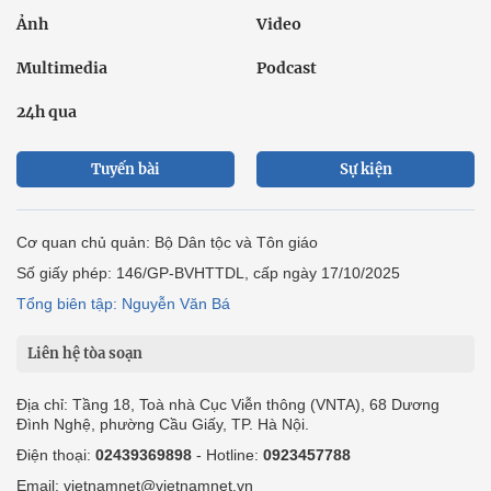
Ảnh
Video
Multimedia
Podcast
24h qua
Tuyến bài
Sự kiện
Cơ quan chủ quản: Bộ Dân tộc và Tôn giáo
Số giấy phép: 146/GP-BVHTTDL, cấp ngày 17/10/2025
Tổng biên tập: Nguyễn Văn Bá
Liên hệ tòa soạn
Địa chỉ: Tầng 18, Toà nhà Cục Viễn thông (VNTA), 68 Dương
Đình Nghệ, phường Cầu Giấy, TP. Hà Nội.
Điện thoại:
02439369898
- Hotline:
0923457788
Email: vietnamnet@vietnamnet.vn