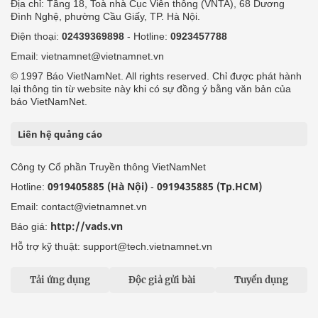
Địa chỉ: Tầng 18, Toà nhà Cục Viễn thông (VNTA), 68 Dương
Đình Nghệ, phường Cầu Giấy, TP. Hà Nội.
Điện thoại:
02439369898
- Hotline:
0923457788
Email: vietnamnet@vietnamnet.vn
© 1997 Báo VietNamNet. All rights reserved. Chỉ được phát hành
lại thông tin từ website này khi có sự đồng ý bằng văn bản của
báo VietNamNet.
Liên hệ quảng cáo
Công ty Cổ phần Truyền thông VietNamNet
0919405885 (Hà Nội)
0919435885 (Tp.HCM)
Hotline:
-
Email: contact@vietnamnet.vn
http://vads.vn
Báo giá:
Hỗ trợ kỹ thuật: support@tech.vietnamnet.vn
Tải ứng dụng
Độc giả gửi bài
Tuyển dụng